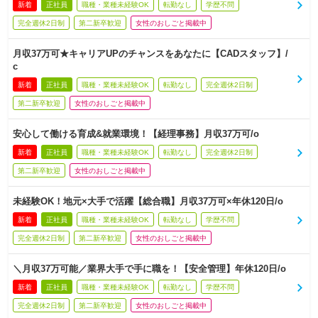
新着
正社員
職種・業種未経験OK
転勤なし
学歴不問
完全週休2日制
第二新卒歓迎
女性のおしごと掲載中
月収37万可★キャリアUPのチャンスをあなたに【CADスタッフ】/
c
新着
正社員
職種・業種未経験OK
転勤なし
完全週休2日制
第二新卒歓迎
女性のおしごと掲載中
安心して働ける育成&就業環境！【経理事務】月収37万可/o
新着
正社員
職種・業種未経験OK
転勤なし
完全週休2日制
第二新卒歓迎
女性のおしごと掲載中
未経験OK！地元×大手で活躍【総合職】月収37万可×年休120日/o
新着
正社員
職種・業種未経験OK
転勤なし
学歴不問
完全週休2日制
第二新卒歓迎
女性のおしごと掲載中
＼月収37万可能／業界大手で手に職を！【安全管理】年休120日/o
新着
正社員
職種・業種未経験OK
転勤なし
学歴不問
完全週休2日制
第二新卒歓迎
女性のおしごと掲載中