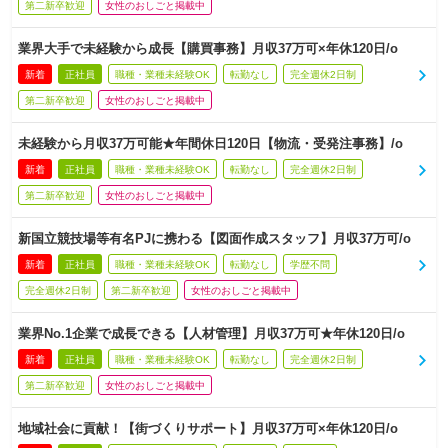
第二新卒歓迎
女性のおしごと掲載中
業界大手で未経験から成長【購買事務】月収37万可×年休120日/o
新着
正社員
職種・業種未経験OK
転勤なし
完全週休2日制
第二新卒歓迎
女性のおしごと掲載中
未経験から月収37万可能★年間休日120日【物流・受発注事務】/o
新着
正社員
職種・業種未経験OK
転勤なし
完全週休2日制
第二新卒歓迎
女性のおしごと掲載中
新国立競技場等有名PJに携わる【図面作成スタッフ】月収37万可/o
新着
正社員
職種・業種未経験OK
転勤なし
学歴不問
完全週休2日制
第二新卒歓迎
女性のおしごと掲載中
業界No.1企業で成長できる【人材管理】月収37万可★年休120日/o
新着
正社員
職種・業種未経験OK
転勤なし
完全週休2日制
第二新卒歓迎
女性のおしごと掲載中
地域社会に貢献！【街づくりサポート】月収37万可×年休120日/o