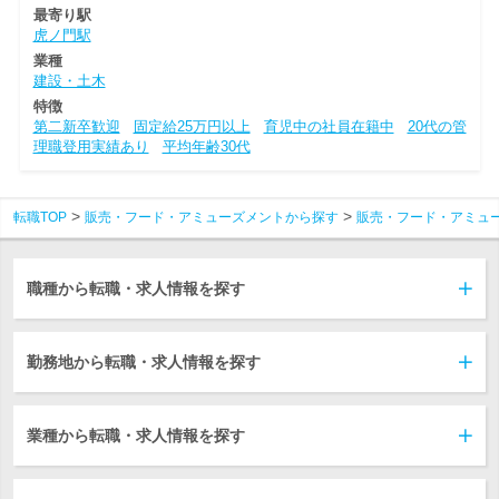
最寄り駅
虎ノ門駅
業種
建設・土木
特徴
第二新卒歓迎
固定給25万円以上
育児中の社員在籍中
20代の管
理職登用実績あり
平均年齢30代
転職TOP
販売・フード・アミューズメントから探す
販売・フード・アミュ
職種から転職・求人情報を探す
勤務地から転職・求人情報を探す
業種から転職・求人情報を探す