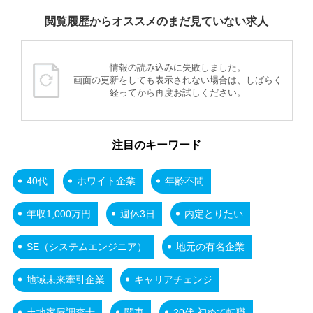
閲覧履歴からオススメのまだ見ていない求人
情報の読み込みに失敗しました。
画面の更新をしても表示されない場合は、しばらく
経ってから再度お試しください。
注目のキーワード
40代
ホワイト企業
年齢不問
年収1,000万円
週休3日
内定とりたい
SE（システムエンジニア）
地元の有名企業
地域未来牽引企業
キャリアチェンジ
土地家屋調査士
関東
20代 初めて転職