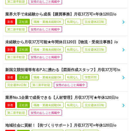
第二新卒歓迎
女性のおしごと掲載中
業界大手で未経験から成長【購買事務】月収37万可×年休120日/o
新着
正社員
職種・業種未経験OK
転勤なし
完全週休2日制
第二新卒歓迎
女性のおしごと掲載中
未経験から月収37万可能★年間休日120日【物流・受発注事務】/o
新着
正社員
職種・業種未経験OK
転勤なし
完全週休2日制
第二新卒歓迎
女性のおしごと掲載中
新国立競技場等有名PJに携わる【図面作成スタッフ】月収37万可/o
新着
正社員
職種・業種未経験OK
転勤なし
学歴不問
完全週休2日制
第二新卒歓迎
女性のおしごと掲載中
業界No.1企業で成長できる【人材管理】月収37万可★年休120日/o
新着
正社員
職種・業種未経験OK
転勤なし
完全週休2日制
第二新卒歓迎
女性のおしごと掲載中
地域社会に貢献！【街づくりサポート】月収37万可×年休120日/o