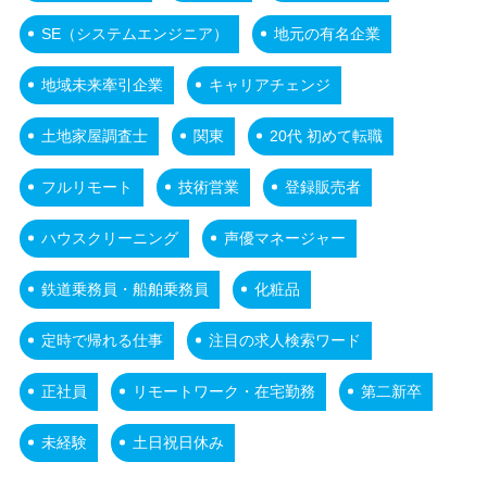
SE（システムエンジニア）
地元の有名企業
地域未来牽引企業
キャリアチェンジ
土地家屋調査士
関東
20代 初めて転職
フルリモート
技術営業
登録販売者
ハウスクリーニング
声優マネージャー
鉄道乗務員・船舶乗務員
化粧品
定時で帰れる仕事
注目の求人検索ワード
正社員
リモートワーク・在宅勤務
第二新卒
未経験
土日祝日休み