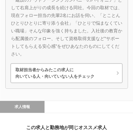
して右肩上がりの成長を続ける同社。今回の取材では、
現在フォロー担当の先輩2名にお話を伺い、「とことん
ひとりひとりに寄り添う会社」「ひとりで悩まなくてい
い職場」そんな印象を強く持ちました。入社後の教育か
ら配属後のフォロー、そして資格取得支援など“サポー
トしてもらえる安心感”をぜひあなたのものにしてくだ
さい。
取材担当者からみたこの求人に
向いている人・向いていない人をチェック
求人情報
この求人と勤務地が同じオススメ求人