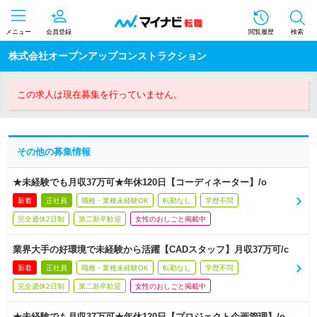
メニュー
会員登録
閲覧履歴
検索
株式会社オープンアップコンストラクション
この求人は現在募集を行っていません。
その他の募集情報
★未経験でも月収37万可★年休120日【コーディネーター】/o
新着
正社員
職種・業種未経験OK
転勤なし
学歴不問
完全週休2日制
第二新卒歓迎
女性のおしごと掲載中
業界大手の好環境で未経験から活躍【CADスタッフ】月収37万可/c
新着
正社員
職種・業種未経験OK
転勤なし
学歴不問
完全週休2日制
第二新卒歓迎
女性のおしごと掲載中
★未経験でも月収37万可★年休120日【プロジェクト企画管理】/o