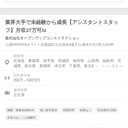
業界大手で未経験から成長【アシスタントスタッ
フ】月収37万可/o
株式会社オープンアップコンストラクション
上場GROUP&ホワイト企業認定/土日祝休&最大11連休/7月の即入社OK
勤務地
北海道、青森県、岩手県、宮城県、秋田県、山形県、福島県、茨
城県、栃木県、群馬県、埼玉県、千葉県、東京都、神奈川県、富
もっと見る
山県、石川県、福井県、新潟県、山梨県、長野県、岐阜県、静岡
初年度年収
県、愛知県、三重県、滋賀県、京都府、大阪府、兵庫県、奈良
350万～500万円
県、和歌山県、鳥取県、島根県、岡山県、広島県、山口県、徳島
県、香川県、愛媛県、高知県、福岡県、佐賀県、長崎県、熊本
雇用形態
県、大分県、宮崎県、鹿児島県、沖縄県
正社員
職種・業種未経験OK
第二新卒歓迎
学歴不問
転勤なし
完全週休2日制
女性のおしごと掲載中