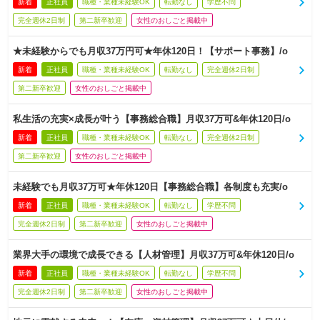
新着
正社員
職種・業種未経験OK
転勤なし
学歴不問
完全週休2日制
第二新卒歓迎
女性のおしごと掲載中
★未経験からでも月収37万円可★年休120日！【サポート事務】/o
新着
正社員
職種・業種未経験OK
転勤なし
完全週休2日制
第二新卒歓迎
女性のおしごと掲載中
私生活の充実×成長が叶う【事務総合職】月収37万可&年休120日/o
新着
正社員
職種・業種未経験OK
転勤なし
完全週休2日制
第二新卒歓迎
女性のおしごと掲載中
未経験でも月収37万可★年休120日【事務総合職】各制度も充実/o
新着
正社員
職種・業種未経験OK
転勤なし
学歴不問
完全週休2日制
第二新卒歓迎
女性のおしごと掲載中
業界大手の環境で成長できる【人材管理】月収37万可&年休120日/o
新着
正社員
職種・業種未経験OK
転勤なし
学歴不問
完全週休2日制
第二新卒歓迎
女性のおしごと掲載中