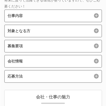
将来に渡って活躍できる環境が整っていますので、ぜひご応
募ください！
仕事内容
対象となる方
募集要項
会社情報
応募方法
会社・仕事の魅力