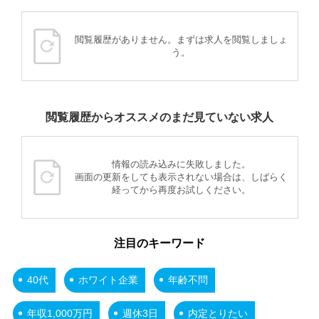
閲覧履歴がありません。まずは求人を閲覧しましょ
う。
閲覧履歴からオススメのまだ見ていない求人
情報の読み込みに失敗しました。
画面の更新をしても表示されない場合は、しばらく
経ってから再度お試しください。
注目のキーワード
40代
ホワイト企業
年齢不問
年収1,000万円
週休3日
内定とりたい