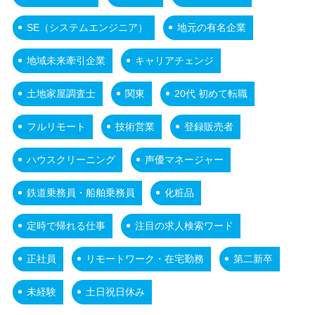
SE（システムエンジニア）
地元の有名企業
地域未来牽引企業
キャリアチェンジ
土地家屋調査士
関東
20代 初めて転職
フルリモート
技術営業
登録販売者
ハウスクリーニング
声優マネージャー
鉄道乗務員・船舶乗務員
化粧品
定時で帰れる仕事
注目の求人検索ワード
正社員
リモートワーク・在宅勤務
第二新卒
未経験
土日祝日休み