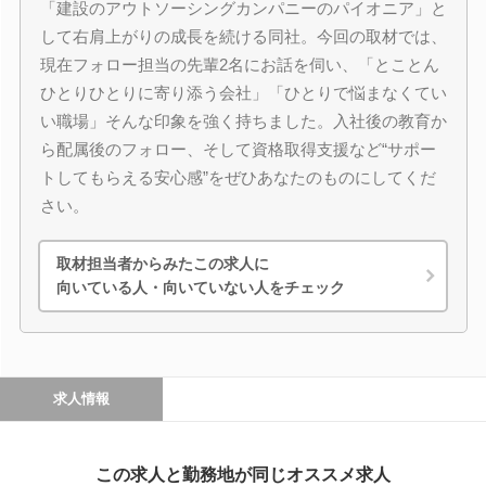
「建設のアウトソーシングカンパニーのパイオニア」と
して右肩上がりの成長を続ける同社。今回の取材では、
現在フォロー担当の先輩2名にお話を伺い、「とことん
ひとりひとりに寄り添う会社」「ひとりで悩まなくてい
い職場」そんな印象を強く持ちました。入社後の教育か
ら配属後のフォロー、そして資格取得支援など“サポー
トしてもらえる安心感”をぜひあなたのものにしてくだ
さい。
取材担当者からみたこの求人に
向いている人・向いていない人をチェック
求人情報
この求人と勤務地が同じオススメ求人