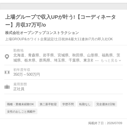
上場グループで収入UPが叶う!【コーディネータ
ー】月収37万可/o
株式会社オープンアップコンストラクション
上場GROUP&ホワイト企業認定/土日祝休&最大11連休/7月の即入社OK
勤務地
北海道、青森県、岩手県、宮城県、秋田県、山形県、福島県、茨
城県、栃木県、群馬県、埼玉県、千葉県、東京都、神奈川県、富
もっと見る
山県、石川県、福井県、新潟県、山梨県、長野県、岐阜県、静岡
初年度年収
県、愛知県、三重県、滋賀県、京都府、大阪府、兵庫県、奈良
350万～500万円
県、和歌山県、鳥取県、島根県、岡山県、広島県、山口県、徳島
県、香川県、愛媛県、高知県、福岡県、佐賀県、長崎県、熊本
雇用形態
県、大分県、宮崎県、鹿児島県、沖縄県
正社員
職種・業種未経験OK
第二新卒歓迎
学歴不問
転勤なし
完全週休2日制
女性のおしごと掲載中
掲載終了日：2026/07/09