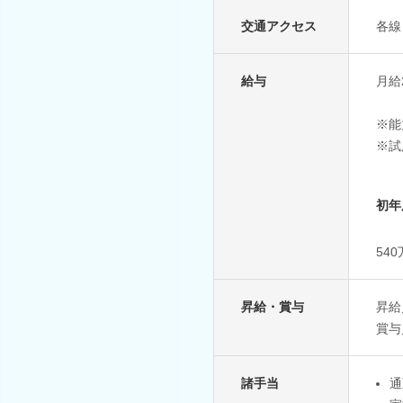
交通アクセス
各線
給与
月給2
※能
※試
初年
54
昇給・賞与
昇給
賞与
諸手当
通