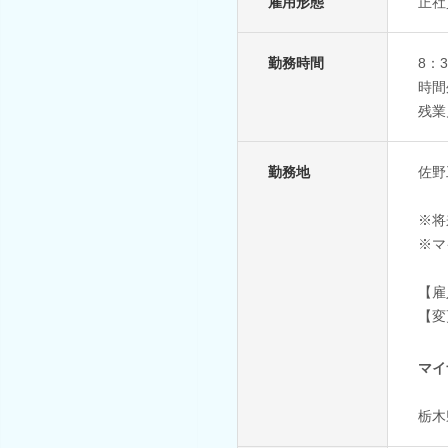
雇用形態
正社
勤務時間
8：
時間
残業
勤務地
佐野
※将
※マ
【雇
【変
マイ
栃木