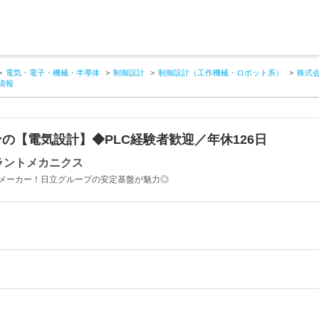
電気・電子・機械・半導体
制御設計
制御設計（工作機械・ロボット系）
株式
情報
の【電気設計】◆PLC経験者歓迎／年休126日
ラントメカニクス
メーカー！日立グループの安定基盤が魅力◎