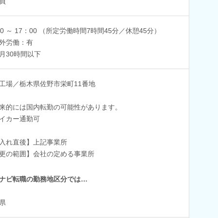
員
30 ～ 17：00 （所定労働時間7時間45分／休憩45分）
外労働：有
月30時間以下
工場／栃木県佐野市栄町11番地
来的には国内転勤の可能性があります。
イカー通勤可
入れ直後】上記事業所
更の範囲】会社の定める事業所
ナビ転職の勤務地区分では…
県