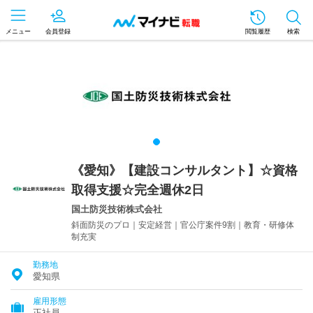
メニュー
会員登録
閲覧履歴
検索
《愛知》【建設コンサルタント】☆資格
取得支援☆完全週休2日
国土防災技術株式会社
斜面防災のプロ｜安定経営｜官公庁案件9割｜教育・研修体
制充実
勤務地
愛知県
雇用形態
正社員