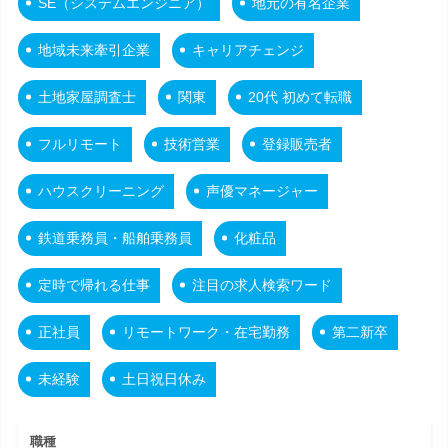
SE（システムエンジニア）
地元の有名企業
地域未来牽引企業
キャリアチェンジ
土地家屋調査士
関東
20代 初めて転職
フルリモート
技術営業
登録販売者
ハウスクリーニング
声優マネージャー
鉄道乗務員・船舶乗務員
化粧品
定時で帰れる仕事
注目の求人検索ワード
正社員
リモートワーク・在宅勤務
第二新卒
未経験
土日祝日休み
職種