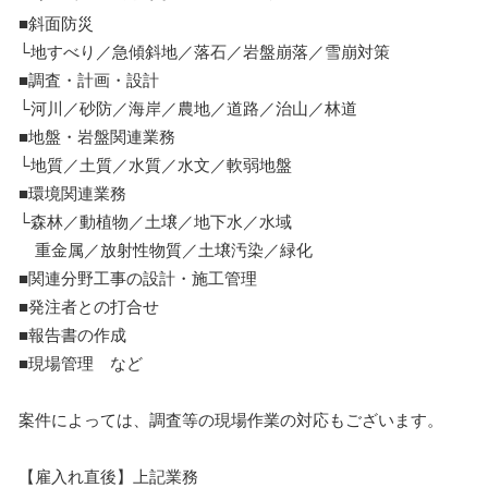
■斜面防災
└地すべり／急傾斜地／落石／岩盤崩落／雪崩対策
■調査・計画・設計
└河川／砂防／海岸／農地／道路／治山／林道
■地盤・岩盤関連業務
└地質／土質／水質／水文／軟弱地盤
■環境関連業務
└森林／動植物／土壌／地下水／水域
重金属／放射性物質／土壌汚染／緑化
■関連分野工事の設計・施工管理
■発注者との打合せ
■報告書の作成
■現場管理 など
案件によっては、調査等の現場作業の対応もございます。
【雇入れ直後】上記業務