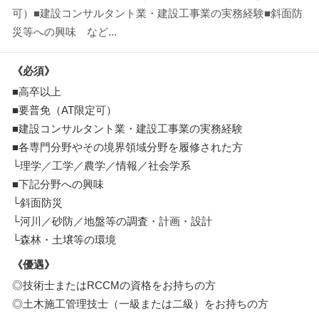
可）■建設コンサルタント業・建設工事業の実務経験■斜面防
災等への興味 など...
《必須》
■高卒以上
■要普免（AT限定可）
■建設コンサルタント業・建設工事業の実務経験
■各専門分野やその境界領域分野を履修された方
└理学／工学／農学／情報／社会学系
■下記分野への興味
└斜面防災
└河川／砂防／地盤等の調査・計画・設計
└森林・土壌等の環境
《優遇》
◎技術士またはRCCMの資格をお持ちの方
◎土木施工管理技士（一級または二級）をお持ちの方