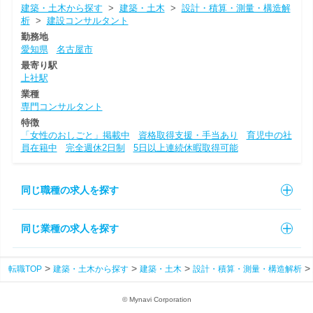
建築・土木から探す
>
建築・土木
>
設計・積算・測量・構造解
析
>
建設コンサルタント
勤務地
愛知県
名古屋市
最寄り駅
上社駅
業種
専門コンサルタント
特徴
「女性のおしごと」掲載中
資格取得支援・手当あり
育児中の社
員在籍中
完全週休2日制
5日以上連続休暇取得可能
同じ職種の求人を探す
同じ業種の求人を探す
転職TOP
建築・土木から探す
建築・土木
設計・積算・測量・構造解析
© Mynavi Corporation