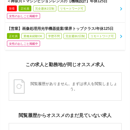
＜神奈川＞マシンビジョンレンズの【機構設計】年休125日
新着
正社員
完全週休2日制
リモートワーク可
女性のおしごと掲載中
【営業】画像処理用光学機器提案/業界トップクラス/年休125日
正社員
業種未経験OK
学歴不問
完全週休2日制
リモートワーク可
女性のおしごと掲載中
この求人と勤務地が同じオススメ求人
閲覧履歴がありません。まずは求人を閲覧しましょ
う。
閲覧履歴からオススメのまだ見ていない求人