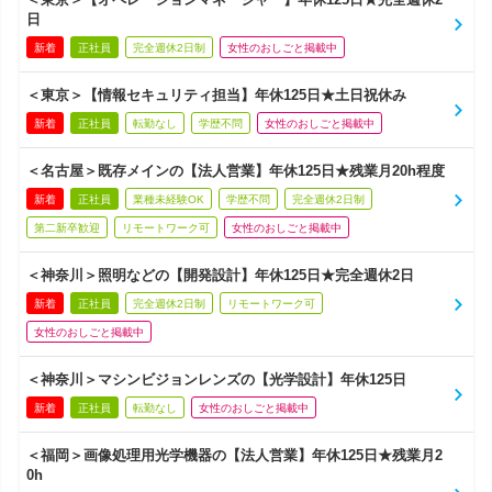
日
新着
正社員
完全週休2日制
女性のおしごと掲載中
＜東京＞【情報セキュリティ担当】年休125日★土日祝休み
新着
正社員
転勤なし
学歴不問
女性のおしごと掲載中
＜名古屋＞既存メインの【法人営業】年休125日★残業月20h程度
新着
正社員
業種未経験OK
学歴不問
完全週休2日制
第二新卒歓迎
リモートワーク可
女性のおしごと掲載中
＜神奈川＞照明などの【開発設計】年休125日★完全週休2日
新着
正社員
完全週休2日制
リモートワーク可
女性のおしごと掲載中
＜神奈川＞マシンビジョンレンズの【光学設計】年休125日
新着
正社員
転勤なし
女性のおしごと掲載中
＜福岡＞画像処理用光学機器の【法人営業】年休125日★残業月2
0h