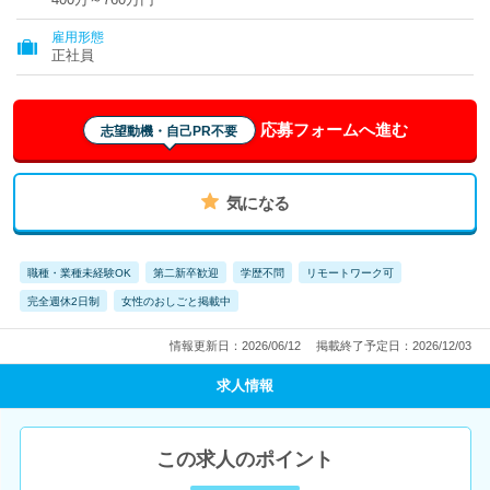
雇用形態
正社員
応募フォームへ進む
志望動機・自己PR不要
気になる
職種・業種未経験OK
第二新卒歓迎
学歴不問
リモートワーク可
完全週休2日制
女性のおしごと掲載中
情報更新日：2026/06/12
掲載終了予定日：2026/12/03
求人情報
この求人のポイント