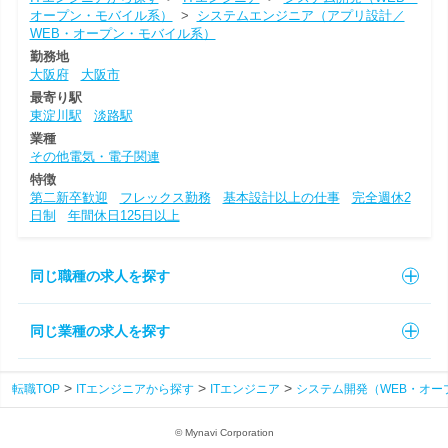
オープン・モバイル系）
>
システムエンジニア（アプリ設計／
WEB・オープン・モバイル系）
勤務地
大阪府
大阪市
最寄り駅
東淀川駅
淡路駅
業種
その他電気・電子関連
特徴
第二新卒歓迎
フレックス勤務
基本設計以上の仕事
完全週休2
日制
年間休日125日以上
同じ職種の求人を探す
同じ業種の求人を探す
転職TOP
ITエンジニアから探す
ITエンジニア
システム開発（WEB・オー
© Mynavi Corporation