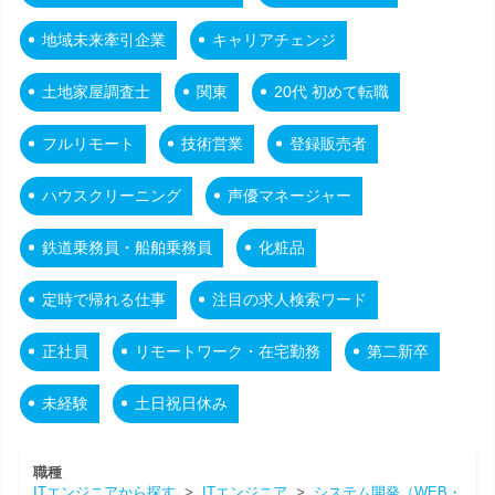
地域未来牽引企業
キャリアチェンジ
土地家屋調査士
関東
20代 初めて転職
フルリモート
技術営業
登録販売者
ハウスクリーニング
声優マネージャー
鉄道乗務員・船舶乗務員
化粧品
定時で帰れる仕事
注目の求人検索ワード
正社員
リモートワーク・在宅勤務
第二新卒
未経験
土日祝日休み
職種
ITエンジニアから探す
>
ITエンジニア
>
システム開発（WEB・