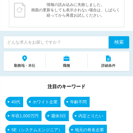
情報の読み込みに失敗しました。
画面の更新をしても表示されない場合は、しばらく
経ってから再度お試しください。
検索
どんな求人をお探しですか？
勤務地・本社
職種
詳細条件
注目のキーワード
40代
ホワイト企業
年齢不問
年収1,000万円
週休3日
内定とりたい
SE（システムエンジニア）
地元の有名企業