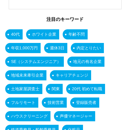
注目のキーワード
40代
ホワイト企業
年齢不問
年収1,000万円
週休3日
内定とりたい
SE（システムエンジニア）
地元の有名企業
地域未来牽引企業
キャリアチェンジ
土地家屋調査士
関東
20代 初めて転職
フルリモート
技術営業
登録販売者
ハウスクリーニング
声優マネージャー
鉄道乗務員・船舶乗務員
化粧品