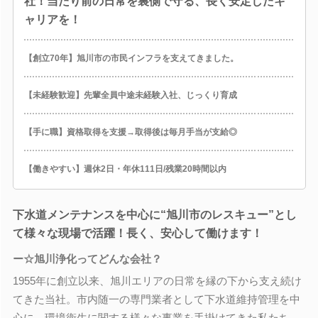
社！当たり前の日常を裏側で守る、長く安定したキ
ャリアを！
【創立70年】旭川市の市民インフラを支えてきました。
【未経験歓迎】先輩全員中途未経験入社、じっくり育成
【手に職】資格取得を支援→取得後は毎月手当が支給◎
【働きやすい】週休2日・年休111日/残業20時間以内
下水道メンテナンスを中心に“旭川市のレスキュー”とし
て様々な現場で活躍！長く、安心して働けます！
ー☆旭川浄化ってどんな会社？
1955年に創立以来、旭川エリアの日常を縁の下から支え続け
てきた当社。市内随一の専門業者として下水道維持管理を中
心に、環境衛生に関する様々な事業を手掛けてきた私たち