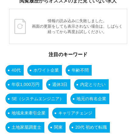
閲覧履歴からオススメのまだ見ていない求人
情報の読み込みに失敗しました。
画面の更新をしても表示されない場合は、しばらく
経ってから再度お試しください。
注目のキーワード
40代
ホワイト企業
年齢不問
年収1,000万円
週休3日
内定とりたい
SE（システムエンジニア）
地元の有名企業
地域未来牽引企業
キャリアチェンジ
土地家屋調査士
関東
20代 初めて転職