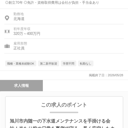
◎創立70年 ◎免許・資格取得費用は会社が負担・手当金あり
勤務地
北海道
初年度年収
320万～400万円
雇用形態
正社員
職種・業種未経験OK
第二新卒歓迎
学歴不問
転勤なし
掲載終了日：2026/05/28
求人情報
この求人のポイント
旭川市内随一の下水道メンテナンスを手掛ける会