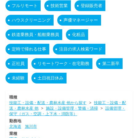
フルリモート
技術営業
登録販売者
ハウスクリーニング
声優マネージャー
鉄道乗務員・船舶乗務員
化粧品
定時で帰れる仕事
注目の求人検索ワード
正社員
リモートワーク・在宅勤務
第二新卒
未経験
土日祝日休み
職種
技能工・設備・配送・農林水産 他から探す
>
技能工・設備・配
送・農林水産 他
>
施設・設備管理・警備・清掃
>
設備管理・
保守（ガス・空調・上下水・消防等）
勤務地
北海道
旭川市
業種