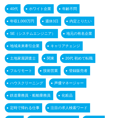
40代
ホワイト企業
年齢不問
年収1,000万円
週休3日
内定とりたい
SE（システムエンジニア）
地元の有名企業
地域未来牽引企業
キャリアチェンジ
土地家屋調査士
関東
20代 初めて転職
フルリモート
技術営業
登録販売者
ハウスクリーニング
声優マネージャー
鉄道乗務員・船舶乗務員
化粧品
定時で帰れる仕事
注目の求人検索ワード