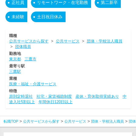
正社員
リモートワーク・在宅勤務
第二新卒
未経験
土日祝日休み
職種
公共サービスから探す
>
公共サービス
>
団体・学校法人職員
>
団体職員
勤務地
東京都
三鷹市
最寄り駅
三鷹駅
業種
医療・福祉・介護サービス
特徴
原則定時退社
社宅・家賃補助制度
産休・育休取得実績あり
中
途入社5割以上
年間休日120日以上
転職TOP
公共サービスから探す
公共サービス
団体・学校法人職員
団体