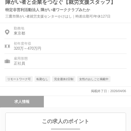
障がい者と企業をつなぐ【就労支援スタッフ】
特定非営利活動法人 障がい者ワーククラブみたか
三鷹市障がい者就労支援センターかけはし｜時差出勤可/年休127日
勤務地
東京都
初年度年収
320万～470万円
雇用形態
正社員
リモートワーク可
転勤なし
完全週休2日制
女性のおしごと掲載中
掲載終了日：2026/04/06
求人情報
この求人のポイント