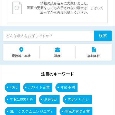
情報の読み込みに失敗しました。
画面の更新をしても表示されない場合は、しばらく
経ってから再度お試しください。
検索
どんな求人をお探しですか？
勤務地・本社
職種
詳細条件
注目のキーワード
40代
ホワイト企業
年齢不問
年収1,000万円
週休3日
内定とりたい
SE（システムエンジニア）
地元の有名企業