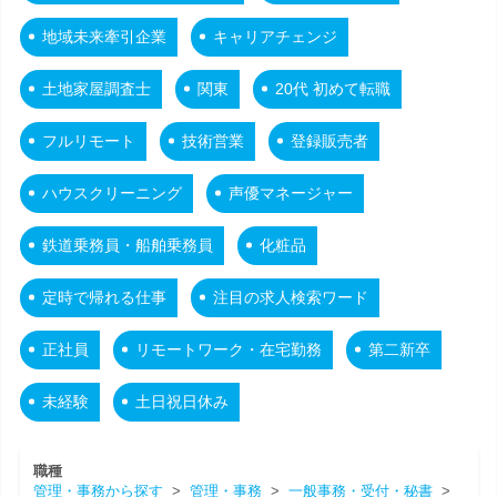
地域未来牽引企業
キャリアチェンジ
土地家屋調査士
関東
20代 初めて転職
フルリモート
技術営業
登録販売者
ハウスクリーニング
声優マネージャー
鉄道乗務員・船舶乗務員
化粧品
定時で帰れる仕事
注目の求人検索ワード
正社員
リモートワーク・在宅勤務
第二新卒
未経験
土日祝日休み
職種
管理・事務から探す
>
管理・事務
>
一般事務・受付・秘書
>