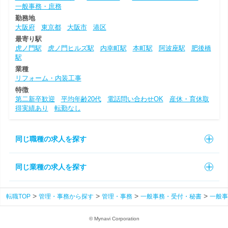
一般事務・庶務
勤務地
大阪府
東京都
大阪市
港区
最寄り駅
虎ノ門駅
虎ノ門ヒルズ駅
内幸町駅
本町駅
阿波座駅
肥後橋
駅
業種
リフォーム・内装工事
特徴
第二新卒歓迎
平均年齢20代
電話問い合わせOK
産休・育休取
得実績あり
転勤なし
同じ職種の求人を探す
同じ業種の求人を探す
転職TOP
管理・事務から探す
管理・事務
一般事務・受付・秘書
一般事
© Mynavi Corporation