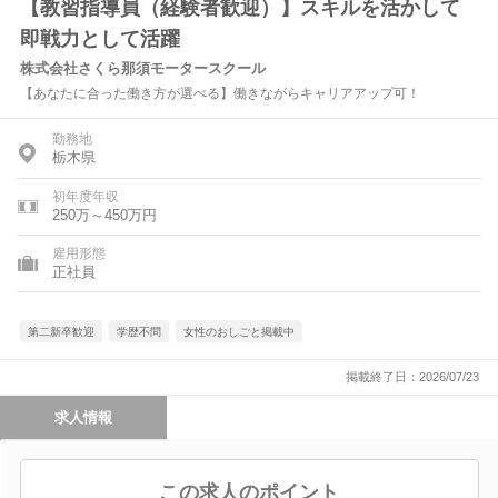
【教習指導員（経験者歓迎）】スキルを活かして
即戦力として活躍
株式会社さくら那須モータースクール
【あなたに合った働き方が選べる】働きながらキャリアアップ可！
勤務地
栃木県
初年度年収
250万～450万円
雇用形態
正社員
第二新卒歓迎
学歴不問
女性のおしごと掲載中
掲載終了日：2026/07/23
求人情報
この求人のポイント