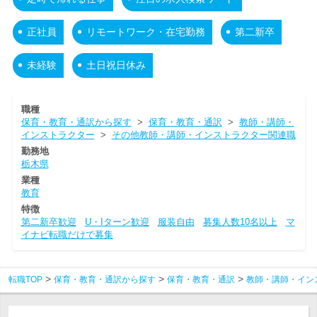
正社員
リモートワーク・在宅勤務
第二新卒
未経験
土日祝日休み
職種
保育・教育・通訳から探す
>
保育・教育・通訳
>
教師・講師・
インストラクター
>
その他教師・講師・インストラクター関連職
勤務地
栃木県
業種
教育
特徴
第二新卒歓迎
U・Iターン歓迎
服装自由
募集人数10名以上
マ
イナビ転職だけで募集
転職TOP
保育・教育・通訳から探す
保育・教育・通訳
教師・講師・イン