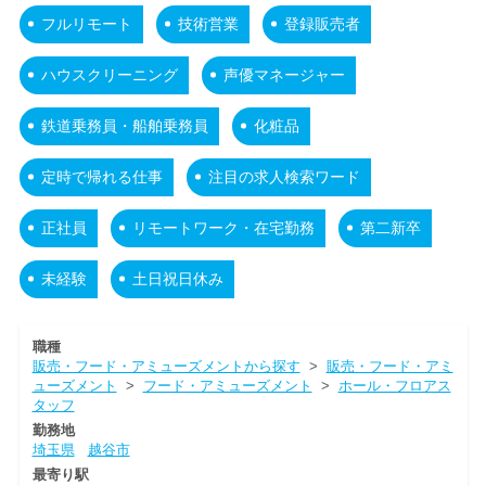
フルリモート
技術営業
登録販売者
ハウスクリーニング
声優マネージャー
鉄道乗務員・船舶乗務員
化粧品
定時で帰れる仕事
注目の求人検索ワード
正社員
リモートワーク・在宅勤務
第二新卒
未経験
土日祝日休み
職種
販売・フード・アミューズメントから探す
>
販売・フード・アミ
ューズメント
>
フード・アミューズメント
>
ホール・フロアス
タッフ
勤務地
埼玉県
越谷市
最寄り駅