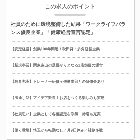
この求人のポイント
社員のために環境整備した結果「ワークライフバラ
ンス優良企業」「健康経営宣言認定」
【安定経営】創業100年間近！秋田発・多角経営企業
【新規事業】関東進出の足掛かりとなる1店舗目の運営
【教育充実】トレーナー研修＋他事業部との研修会あり
【風通し◎】アイデア歓迎！お店をつくる楽しみも実感
【社員思い】企業として各種認定を取得！待遇も充実
【働く環境】埼玉から転勤なし／月9日休み／社割多数