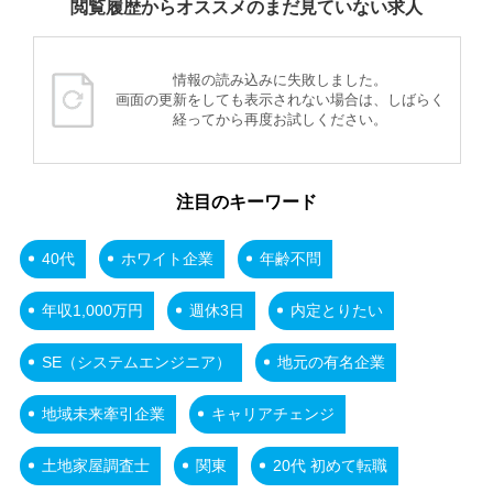
閲覧履歴からオススメのまだ見ていない求人
情報の読み込みに失敗しました。
画面の更新をしても表示されない場合は、しばらく
経ってから再度お試しください。
注目のキーワード
40代
ホワイト企業
年齢不問
年収1,000万円
週休3日
内定とりたい
SE（システムエンジニア）
地元の有名企業
地域未来牽引企業
キャリアチェンジ
土地家屋調査士
関東
20代 初めて転職