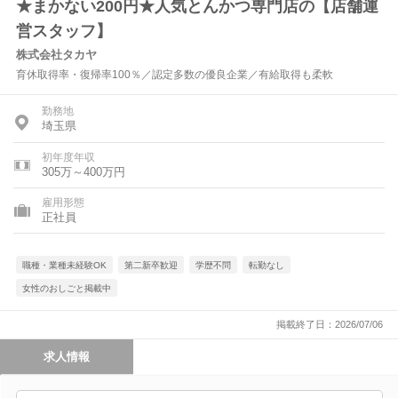
★まかない200円★人気とんかつ専門店の【店舗運
営スタッフ】
株式会社タカヤ
育休取得率・復帰率100％／認定多数の優良企業／有給取得も柔軟
勤務地
埼玉県
初年度年収
305万～400万円
雇用形態
正社員
職種・業種未経験OK
第二新卒歓迎
学歴不問
転勤なし
女性のおしごと掲載中
掲載終了日：2026/07/06
求人情報