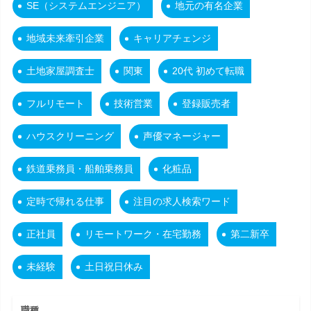
SE（システムエンジニア）
地元の有名企業
地域未来牽引企業
キャリアチェンジ
土地家屋調査士
関東
20代 初めて転職
フルリモート
技術営業
登録販売者
ハウスクリーニング
声優マネージャー
鉄道乗務員・船舶乗務員
化粧品
定時で帰れる仕事
注目の求人検索ワード
正社員
リモートワーク・在宅勤務
第二新卒
未経験
土日祝日休み
職種