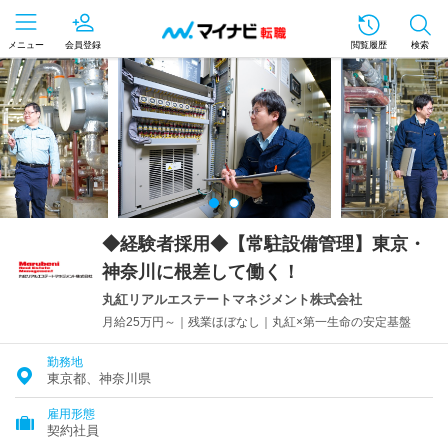
メニュー
会員登録
閲覧履歴
検索
◆経験者採用◆【常駐設備管理】東京・
神奈川に根差して働く！
丸紅リアルエステートマネジメント株式会社
月給25万円～｜残業ほぼなし｜丸紅×第一生命の安定基盤
勤務地
東京都、神奈川県
雇用形態
契約社員