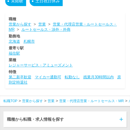
未経験
土日祝日休み
職種
営業から探す
>
営業
>
営業・代理店営業・ルートセールス・
MR
>
ルートセールス・渉外・外商
勤務地
北海道
札幌市
最寄り駅
福住駅
業種
レジャーサービス・アミューズメント
特徴
第二新卒歓迎
マイカー通勤可
転勤なし
残業月30時間以内
原
則定時退社
転職TOP
営業から探す
営業
営業・代理店営業・ルートセールス・MR
職種から転職・求人情報を探す