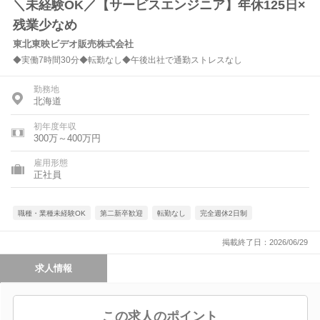
＼未経験OK／【サービスエンジニア】年休125日×
残業少なめ
東北東映ビデオ販売株式会社
◆実働7時間30分◆転勤なし◆午後出社で通勤ストレスなし
勤務地
北海道
初年度年収
300万～400万円
雇用形態
正社員
職種・業種未経験OK
第二新卒歓迎
転勤なし
完全週休2日制
掲載終了日：2026/06/29
求人情報
この求人のポイント