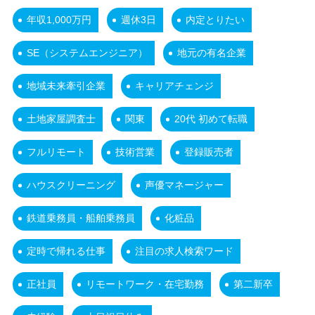
年収1,000万円
週休3日
内定とりたい
SE（システムエンジニア）
地元の有名企業
地域未来牽引企業
キャリアチェンジ
土地家屋調査士
関東
20代 初めて転職
フルリモート
技術営業
登録販売者
ハウスクリーニング
声優マネージャー
鉄道乗務員・船舶乗務員
化粧品
定時で帰れる仕事
注目の求人検索ワード
正社員
リモートワーク・在宅勤務
第二新卒