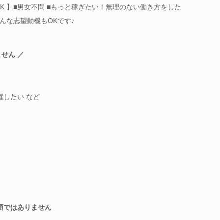
K 】■男女不問 ■もっと稼ぎたい！無理のない働き方をした
んな志望動機もOKです♪
せん ／
躍したい など
須ではありません