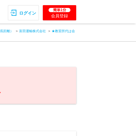
簡単1分
ログイン
会員登録
長距離）
富田運輸株式会社
★教習所代は会
。