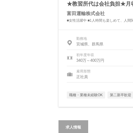
★教習所代は会社負担★月
富田運輸株式会社
■女性活躍中 ■1人時間も楽しめて、人間
勤務地
宮城県、群馬県
初年度年収
340万～400万円
雇用形態
正社員
職種・業種未経験OK
第二新卒歓迎
求人情報