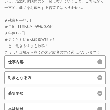
いし、最適な保険商品を一緒に考えていくこと。こちらから
一方的に商品をお勧めする営業ではありません。
★残業月平均9H
★月9～11日休みで希望休OK
★年休122日
★男女ともに育休取得実績あり
…と、働きやすさも抜群！
こうした環境から多くの未経験者の方に選ばれています！
仕事内容
対象となる方
募集要項
会社情報