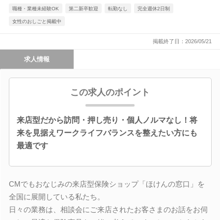
職種・業種未経験OK
第二新卒歓迎
転勤なし
完全週休2日制
女性のおしごと掲載中
掲載終了日：2026/05/21
求人情報
この求人のポイント
来店型だから訪問・押し売り・個人ノルマなし！将
来を見据えワークライフバランスを整えたい方にも
最適です
CMでもおなじみの来店型保険ショップ「ほけんの窓口」を
全国に展開している私たち。
日々の業務は、相談会にご来店されたお客さまのお話をお伺