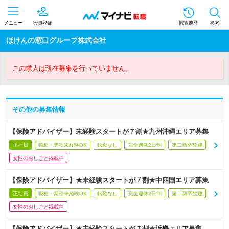
メニュー
会員登録
閲覧履歴
検索
ほけんの窓口グループ株式会社
この求人は現在募集を行っていません。
その他の募集情報
【保険アドバイザー】未経験スタートが７割★九州沖縄エリア募集
正社員
職種・業種未経験OK
転勤なし
完全週休2日制
第二新卒歓迎
女性のおしごと掲載中
【保険アドバイザー】★未経験スタートが７割★中四国エリア募集
正社員
職種・業種未経験OK
転勤なし
完全週休2日制
第二新卒歓迎
女性のおしごと掲載中
【保険アドバイザー】★未経験スタートが７割★近畿エリア募集