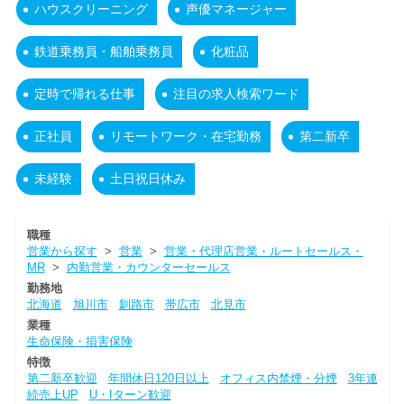
ハウスクリーニング
声優マネージャー
鉄道乗務員・船舶乗務員
化粧品
定時で帰れる仕事
注目の求人検索ワード
正社員
リモートワーク・在宅勤務
第二新卒
未経験
土日祝日休み
職種
営業から探す
>
営業
>
営業・代理店営業・ルートセールス・
MR
>
内勤営業・カウンターセールス
勤務地
北海道
旭川市
釧路市
帯広市
北見市
業種
生命保険・損害保険
特徴
第二新卒歓迎
年間休日120日以上
オフィス内禁煙・分煙
3年連
続売上UP
U・Iターン歓迎