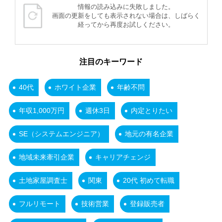
情報の読み込みに失敗しました。
画面の更新をしても表示されない場合は、しばらく
経ってから再度お試しください。
注目のキーワード
40代
ホワイト企業
年齢不問
年収1,000万円
週休3日
内定とりたい
SE（システムエンジニア）
地元の有名企業
地域未来牽引企業
キャリアチェンジ
土地家屋調査士
関東
20代 初めて転職
フルリモート
技術営業
登録販売者