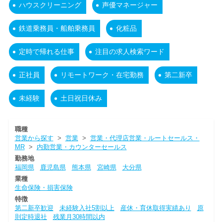
ハウスクリーニング
声優マネージャー
鉄道乗務員・船舶乗務員
化粧品
定時で帰れる仕事
注目の求人検索ワード
正社員
リモートワーク・在宅勤務
第二新卒
未経験
土日祝日休み
職種
営業から探す
>
営業
>
営業・代理店営業・ルートセールス・
MR
>
内勤営業・カウンターセールス
勤務地
福岡県
鹿児島県
熊本県
宮崎県
大分県
業種
生命保険・損害保険
特徴
第二新卒歓迎
未経験入社5割以上
産休・育休取得実績あり
原
則定時退社
残業月30時間以内