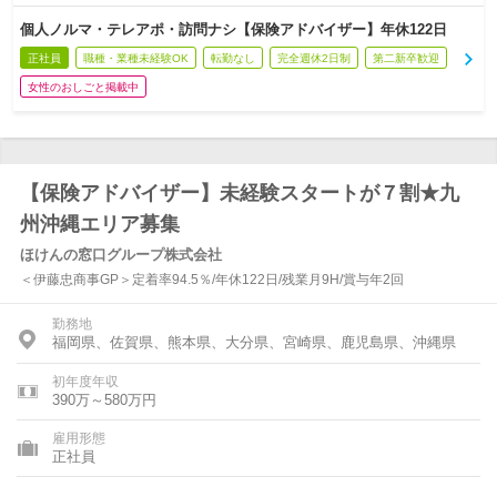
個人ノルマ・テレアポ・訪問ナシ【保険アドバイザー】年休122日
正社員
職種・業種未経験OK
転勤なし
完全週休2日制
第二新卒歓迎
女性のおしごと掲載中
【保険アドバイザー】未経験スタートが７割★九
州沖縄エリア募集
ほけんの窓口グループ株式会社
＜伊藤忠商事GP＞定着率94.5％/年休122日/残業月9H/賞与年2回
勤務地
福岡県、佐賀県、熊本県、大分県、宮崎県、鹿児島県、沖縄県
初年度年収
390万～580万円
雇用形態
正社員