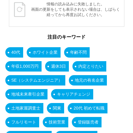
情報の読み込みに失敗しました。
画面の更新をしても表示されない場合は、しばらく
経ってから再度お試しください。
注目のキーワード
40代
ホワイト企業
年齢不問
年収1,000万円
週休3日
内定とりたい
SE（システムエンジニア）
地元の有名企業
地域未来牽引企業
キャリアチェンジ
土地家屋調査士
関東
20代 初めて転職
フルリモート
技術営業
登録販売者