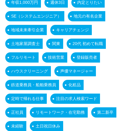
年収1,000万円
週休3日
内定とりたい
SE（システムエンジニア）
地元の有名企業
地域未来牽引企業
キャリアチェンジ
土地家屋調査士
関東
20代 初めて転職
フルリモート
技術営業
登録販売者
ハウスクリーニング
声優マネージャー
鉄道乗務員・船舶乗務員
化粧品
定時で帰れる仕事
注目の求人検索ワード
正社員
リモートワーク・在宅勤務
第二新卒
未経験
土日祝日休み