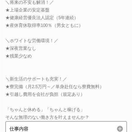
＼将来の不安も解消！／
★上場企業の安定基盤
★健康経営優良法人認定（5年連続）
★産休育休取得率100％（男女ともに）
＼ホワイトな労働環境！／
★深夜営業なし
★残業少なめ
＼新生活のサポートも充実！／
★寮完備（月2.5万円～／単身赴任なら寮費無料）
★引越し費用を会社が負担（規定あり）
「ちゃんと休める」「ちゃんと稼げる」
そんな無理のない働き方を叶えませんか？
仕事内容