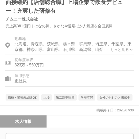
面接確約【店舗総合職】上場企業で飲食デビュ
ー！充実した研修有
チムニー株式会社
売上高381億円｜はなの舞、さかなや道場ほか人気店を全国展開
勤務地
北海道、青森県、茨城県、栃木県、群馬県、埼玉県、千葉県、東
京都、神奈川県、富山県、石川県、新潟県、山梨県、静岡県、愛
もっと見る
知県、三重県、滋賀県、京都府、大阪府、兵庫県、奈良県、和歌
初年度年収
山県、鳥取県、島根県、岡山県、広島県、山口県、徳島県、香川
323万～550万円
県、愛媛県、高知県、福岡県、佐賀県、長崎県、大分県
雇用形態
正社員
職種・業種未経験OK
上場
第二新卒歓迎
学歴不問
女性のおしごと掲載中
掲載終了日：2026/07/30
求人情報