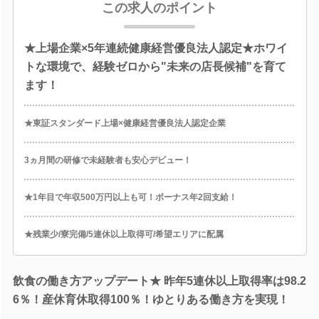
この求人のポイント
★上場企業×5年連続健康経営優良法人認定★ホワイ
トな環境で、経験ゼロから"未来の店長候補"を育て
ます！
★東証スタンダード上場×健康経営優良法人認定企業
3ヵ月間の研修で未経験者も安心デビュー！
★1年目で年収500万円以上も可！ボーナス年2回支給！
★残業少/寮完備/5連休以上取得可/希望エリアに配属
飲食の働き方アップデート★ 昨年5連休以上取得率は98.2
6％！産休育休取得100％！ゆとりある働き方を実現！