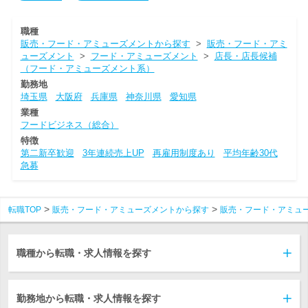
職種
販売・フード・アミューズメントから探す
>
販売・フード・アミ
ューズメント
>
フード・アミューズメント
>
店長・店長候補
（フード・アミューズメント系）
勤務地
埼玉県
大阪府
兵庫県
神奈川県
愛知県
業種
フードビジネス（総合）
特徴
第二新卒歓迎
3年連続売上UP
再雇用制度あり
平均年齢30代
急募
転職TOP
販売・フード・アミューズメントから探す
販売・フード・アミュ
職種から転職・求人情報を探す
勤務地から転職・求人情報を探す