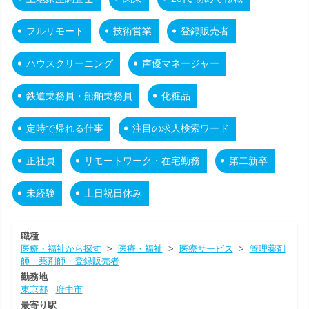
フルリモート
技術営業
登録販売者
ハウスクリーニング
声優マネージャー
鉄道乗務員・船舶乗務員
化粧品
定時で帰れる仕事
注目の求人検索ワード
正社員
リモートワーク・在宅勤務
第二新卒
未経験
土日祝日休み
職種
医療・福祉から探す
>
医療・福祉
>
医療サービス
>
管理薬剤
師・薬剤師・登録販売者
勤務地
東京都
府中市
最寄り駅