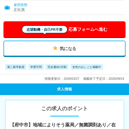
雇用形態
正社員
応募フォームへ進む
志望動機・自己PR不要
気になる
第二新卒歓迎
学歴不問
完全週休2日制
女性のおしごと掲載中
情報更新日：2026/03/27
掲載終了予定日：2026/09/24
求人情報
この求人のポイント
【府中市】地域によりそう薬局／無菌調剤あり／在