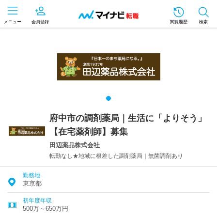
メニュー
会員登録
閲覧履歴
検索
府中市の調剤薬局｜生活に「よりそう」
【在宅薬剤師】募集
田辺薬品株式会社
転勤なし★地域に根差した調剤薬局｜無菌調剤あり
勤務地
東京都
初年度年収
500万～650万円