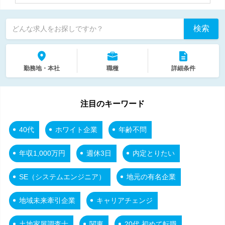
検索
どんな求人をお探しですか？
勤務地・本社
職種
詳細条件
注目のキーワード
40代
ホワイト企業
年齢不問
年収1,000万円
週休3日
内定とりたい
SE（システムエンジニア）
地元の有名企業
地域未来牽引企業
キャリアチェンジ
土地家屋調査士
関東
20代 初めて転職