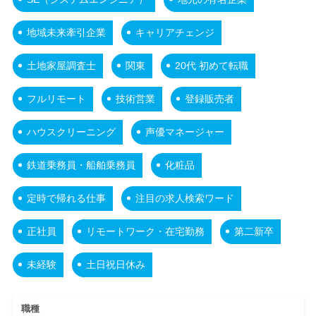
地域未来牽引企業
キャリアチェンジ
土地家屋調査士
関東
20代 初めて転職
フルリモート
技術営業
登録販売者
ハウスクリーニング
声優マネージャー
鉄道乗務員・船舶乗務員
化粧品
定時で帰れる仕事
注目の求人検索ワード
正社員
リモートワーク・在宅勤務
第二新卒
未経験
土日祝日休み
職種