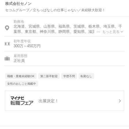
株式会社セノン
セコムグループ／立ちっぱなしの仕事じゃない／未経験大歓迎！
勤務地
北海道、宮城県、山形県、福島県、茨城県、栃木県、埼玉県、千
葉県、東京都、神奈川県、静岡県、愛知県、滋賀県、大阪府、香
もっと見る
川県
初年度年収
300万～450万円
雇用形態
正社員
職種・業種未経験OK
第二新卒歓迎
学歴不問
転勤なし
女性のおしごと掲載中
出展決定！