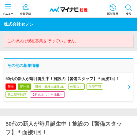
メニュー
会員登録
閲覧履歴
検索
株式会社セノン
この求人は現在募集を行っていません。
その他の募集情報
50代の新人が毎月誕生中！施設の【警備スタッフ】＊面接1回！
新着
正社員
職種・業種未経験OK
転勤なし
学歴不問
第二新卒歓迎
女性のおしごと掲載中
50代の新人が毎月誕生中！施設の【警備スタッ
フ】＊面接1回！