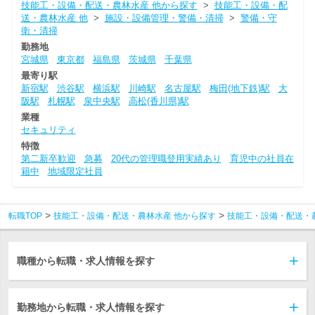
技能工・設備・配送・農林水産 他から探す
>
技能工・設備・配
送・農林水産 他
>
施設・設備管理・警備・清掃
>
警備・守
衛・清掃
勤務地
宮城県
東京都
福島県
茨城県
千葉県
最寄り駅
新宿駅
渋谷駅
横浜駅
川崎駅
名古屋駅
梅田(地下鉄)駅
大
阪駅
札幌駅
泉中央駅
高松(香川県)駅
業種
セキュリティ
特徴
第二新卒歓迎
急募
20代の管理職登用実績あり
育児中の社員在
籍中
地域限定社員
転職TOP
技能工・設備・配送・農林水産 他から探す
技能工・設備・配送・
職種から転職・求人情報を探す
勤務地から転職・求人情報を探す