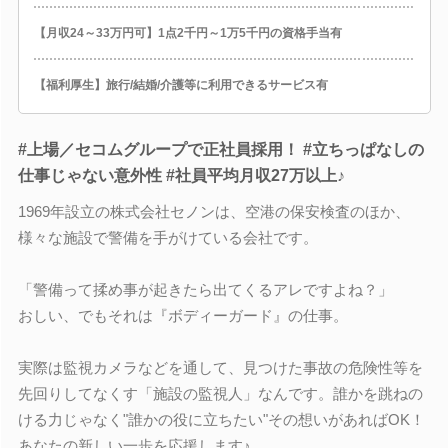
【月収24～33万円可】1点2千円～1万5千円の資格手当有
【福利厚生】旅行/結婚/介護等に利用できるサービス有
#上場／セコムグループで正社員採用！ #立ちっぱなしの
仕事じゃない意外性 #社員平均月収27万以上♪
1969年設立の株式会社セノンは、空港の保安検査のほか、
様々な施設で警備を手がけている会社です。
「警備って揉め事が起きたら出てくるアレですよね？」
おしい、でもそれは『ボディーガード』の仕事。
実際は監視カメラなどを通して、見つけた事故の危険性等を
先回りしてなくす「施設の監視人」なんです。誰かを跳ねの
ける力じゃなく"誰かの役に立ちたい"その想いがあればOK！
あなたの新しい一歩を応援します♪