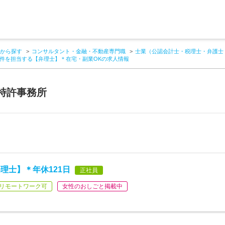
から探す
コンサルタント・金融・不動産専門職
士業（公認会計士・税理士・弁護士
件を担当する【弁理士】＊在宅・副業OKの求人情報
特許事務所
理士】＊年休121日
正社員
リモートワーク可
女性のおしごと掲載中