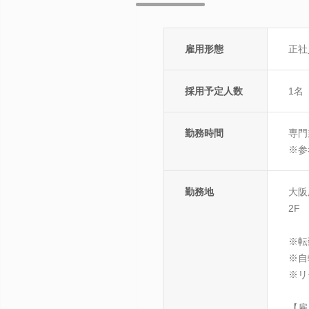
雇用形態
正社
採用予定人数
1名
勤務時間
専門
※参
勤務地
大阪
2F
※転
※自
※リ
【雇