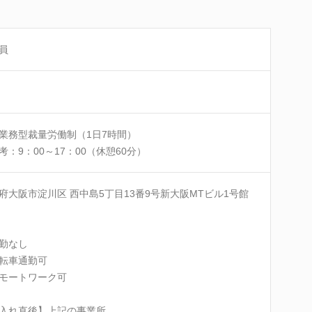
員
業務型裁量労働制（1日7時間）
考：9：00～17：00（休憩60分）
府大阪市淀川区 西中島5丁目13番9号新大阪MTビル1号館
勤なし
転車通勤可
モートワーク可
入れ直後】上記の事業所