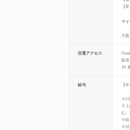
【変
マイ
大阪
交通アクセス
Os
阪急
JR
給与
【年
※1
※上
む。
※給
※試