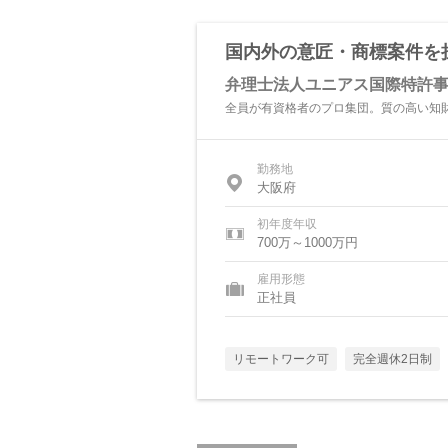
国内外の意匠・商標案件を
弁理士法人ユニアス国際特許
全員が有資格者のプロ集団。質の高い知
勤務地
大阪府
初年度年収
700万～1000万円
雇用形態
正社員
リモートワーク可
完全週休2日制