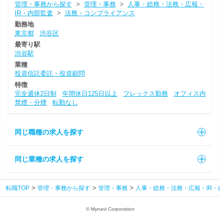
管理・事務から探す
>
管理・事務
>
人事・総務・法務・広報・
IR・内部監査
>
法務・コンプライアンス
勤務地
東京都
渋谷区
最寄り駅
渋谷駅
業種
投資信託委託・投資顧問
特徴
完全週休2日制
年間休日125日以上
フレックス勤務
オフィス内
禁煙・分煙
転勤なし
同じ職種の求人を探す
同じ業種の求人を探す
転職TOP
管理・事務から探す
管理・事務
人事・総務・法務・広報・IR・
© Mynavi Corporation