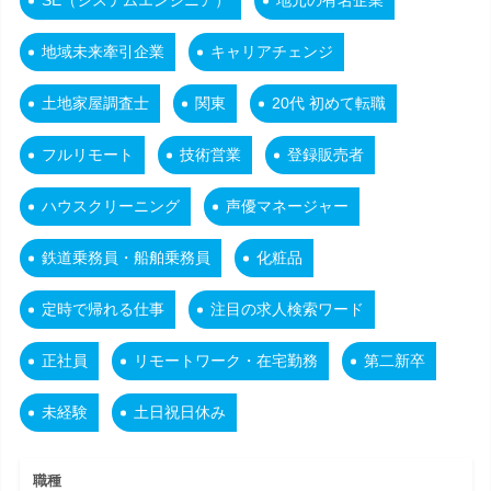
SE（システムエンジニア）
地元の有名企業
地域未来牽引企業
キャリアチェンジ
土地家屋調査士
関東
20代 初めて転職
フルリモート
技術営業
登録販売者
ハウスクリーニング
声優マネージャー
鉄道乗務員・船舶乗務員
化粧品
定時で帰れる仕事
注目の求人検索ワード
正社員
リモートワーク・在宅勤務
第二新卒
未経験
土日祝日休み
職種