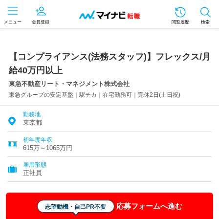
メニュー
会員登録
閲覧履歴
検索
【コンプライアンス(法務スタッフ)】フレックス/月
給40万円以上
東急不動産リート・マネジメント株式会社
東急グループの安定基盤｜駅チカ｜在宅勤務可｜完休2日(土日祝)
勤務地
東京都
初年度年収
615万～1065万円
雇用形態
正社員
応募フォームへ進む
志望動機・自己PR不要