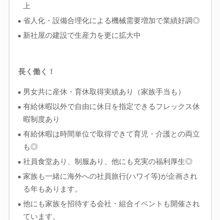
上
省人化・設備合理化による機械需要増加で業績好調◎
新社屋の建設で生産力を更に拡大中
長く働く！
男女共に産休・育休取得実績あり（家族手当も）
有給休暇以外で自由に休日を指定できるフレックス休
暇制度あり
有給休暇は時間単位で取得できて育児・介護との両立
も◎
社員食堂あり、制服あり、他にも充実の福利厚生◎
家族も一緒に海外への社員旅行(ハワイ等)が企画され
る年もあります。
他にも家族を招待する会社・組合イベントも開催され
ています。