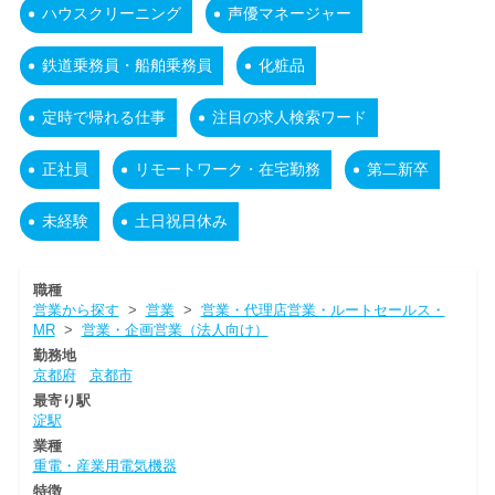
ハウスクリーニング
声優マネージャー
鉄道乗務員・船舶乗務員
化粧品
定時で帰れる仕事
注目の求人検索ワード
正社員
リモートワーク・在宅勤務
第二新卒
未経験
土日祝日休み
職種
営業から探す
>
営業
>
営業・代理店営業・ルートセールス・
MR
>
営業・企画営業（法人向け）
勤務地
京都府
京都市
最寄り駅
淀駅
業種
重電・産業用電気機器
特徴