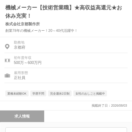
機械メーカー【技術営業職】★高収益高還元★お
休み充実！
株式会社京都製作所
創業78年の機械メーカー！20～40代活躍中！
勤務地
京都府
初年度年収
500万～600万円
雇用形態
正社員
業種未経験OK
学歴不問
完全週休2日制
女性のおしごと掲載中
掲載終了日：2026/08/03
求人情報