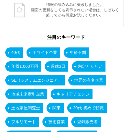
情報の読み込みに失敗しました。
画面の更新をしても表示されない場合は、しばらく
経ってから再度お試しください。
注目のキーワード
40代
ホワイト企業
年齢不問
年収1,000万円
週休3日
内定とりたい
SE（システムエンジニア）
地元の有名企業
地域未来牽引企業
キャリアチェンジ
土地家屋調査士
関東
20代 初めて転職
フルリモート
技術営業
登録販売者