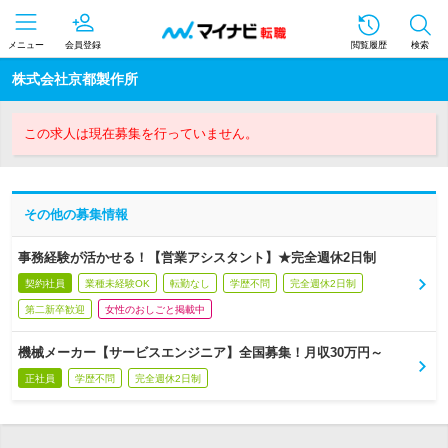
メニュー
会員登録
閲覧履歴
検索
株式会社京都製作所
この求人は現在募集を行っていません。
その他の募集情報
事務経験が活かせる！【営業アシスタント】★完全週休2日制
契約社員
業種未経験OK
転勤なし
学歴不問
完全週休2日制
第二新卒歓迎
女性のおしごと掲載中
機械メーカー【サービスエンジニア】全国募集！月収30万円～
正社員
学歴不問
完全週休2日制