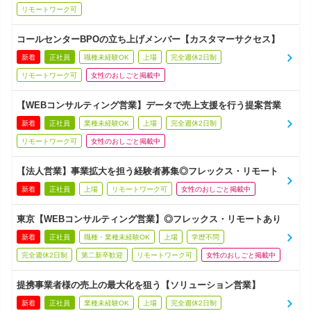
リモートワーク可
コールセンターBPOの立ち上げメンバー【カスタマーサクセス】
新着
正社員
職種未経験OK
上場
完全週休2日制
リモートワーク可
女性のおしごと掲載中
【WEBコンサルティング営業】データで売上支援を行う提案営業
新着
正社員
業種未経験OK
上場
完全週休2日制
リモートワーク可
女性のおしごと掲載中
【法人営業】事業拡大を担う経験者募集◎フレックス・リモート
新着
正社員
上場
リモートワーク可
女性のおしごと掲載中
東京【WEBコンサルティング営業】◎フレックス・リモートあり
新着
正社員
職種・業種未経験OK
上場
学歴不問
完全週休2日制
第二新卒歓迎
リモートワーク可
女性のおしごと掲載中
提携事業者様の売上の最大化を狙う【ソリューション営業】
新着
正社員
業種未経験OK
上場
完全週休2日制