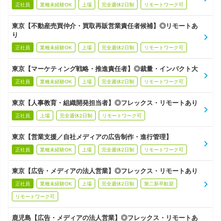
正社員
業種未経験OK
上場
完全週休2日制
リモートワーク可
東京【不動産売買仲介・買取再販営業責任者候補】◎リモートあ
り
正社員
業種未経験OK
上場
完全週休2日制
リモートワーク可
東京【マーケティング戦略・推進責任者】◎裁量・インパクト大
正社員
業種未経験OK
上場
完全週休2日制
リモートワーク可
東京【人事教育・組織開発担当者】◎フレックス・リモートあり
正社員
上場
完全週休2日制
リモートワーク可
東京【営業支援／自社メディアの広告制作・進行管理】
正社員
業種未経験OK
上場
完全週休2日制
リモートワーク可
東京【広告・メディアの法人営業】◎フレックス・リモートあり
正社員
業種未経験OK
上場
完全週休2日制
第二新卒歓迎
リモートワーク可
鹿児島【広告・メディアの法人営業】◎フレックス・リモートあ