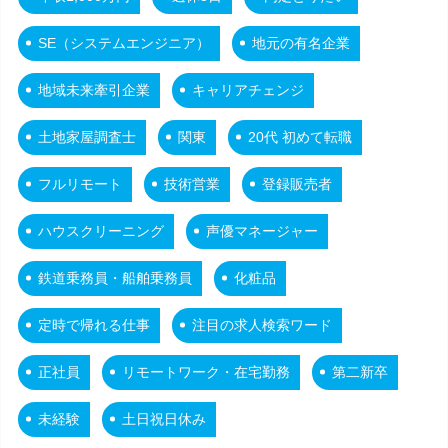
SE（システムエンジニア）
地元の有名企業
地域未来牽引企業
キャリアチェンジ
土地家屋調査士
関東
20代 初めて転職
フルリモート
技術営業
登録販売者
ハウスクリーニング
声優マネージャー
鉄道乗務員・船舶乗務員
化粧品
定時で帰れる仕事
注目の求人検索ワード
正社員
リモートワーク・在宅勤務
第二新卒
未経験
土日祝日休み