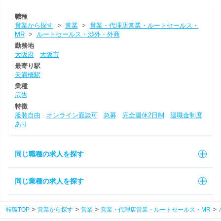
職種
営業から探す
>
営業
>
営業・代理店営業・ルートセールス・
MR
>
ルートセールス・渉外・外商
勤務地
大阪府
大阪市
最寄り駅
天満橋駅
業種
広告
特徴
服装自由
オンライン面談可
急募
完全週休2日制
退職金制度
あり
同じ職種の求人を探す
同じ業種の求人を探す
転職TOP
営業から探す
営業
営業・代理店営業・ルートセールス・MR