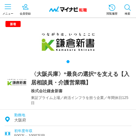
メニュー
会員登録
閲覧履歴
検索
新着
〈大阪兵庫〉“最良の選択”を支える【入
居相談員・介護営業職】
株式会社鎌倉新書
東証プライム上場／終活インフラを担う企業／年間休日125
日
勤務地
大阪府
初年度年収
500万～1000万円