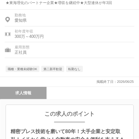
★東海理化のパートナー企業★増収を継続中★大型連休が年3回
勤務地
愛知県
初年度年収
300万～400万円
雇用形態
正社員
職種・業種未経験OK
第二新卒歓迎
転勤なし
掲載終了日：2026/06/25
求人情報
この求人のポイント
精密プレス技術を磨いて80年！大手企業と安定取