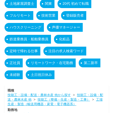
土地家屋調査士
関東
20代 初めて転職
フルリモート
技術営業
登録販売者
ハウスクリーニング
声優マネージャー
鉄道乗務員・船舶乗務員
化粧品
定時で帰れる仕事
注目の求人検索ワード
正社員
リモートワーク・在宅勤務
第二新卒
未経験
土日祝日休み
職種
技能工・設備・配送・農林水産 他から探す
>
技能工・設備・配
送・農林水産 他
>
技能工（整備・生産・製造・工事）
>
工場
生産・製造（輸送用機器・家電・電子機器系）
勤務地