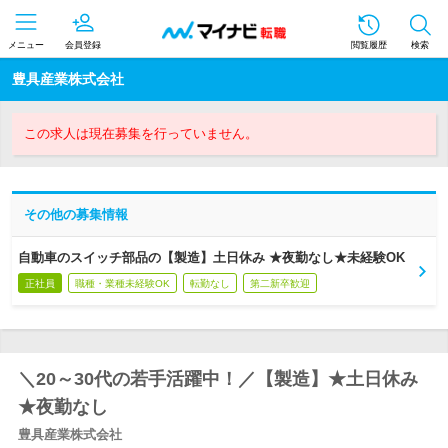
メニュー
会員登録
閲覧履歴
検索
豊具産業株式会社
この求人は現在募集を行っていません。
その他の募集情報
自動車のスイッチ部品の【製造】土日休み ★夜勤なし★未経験OK
正社員
職種・業種未経験OK
転勤なし
第二新卒歓迎
＼20～30代の若手活躍中！／【製造】★土日休み
★夜勤なし
豊具産業株式会社