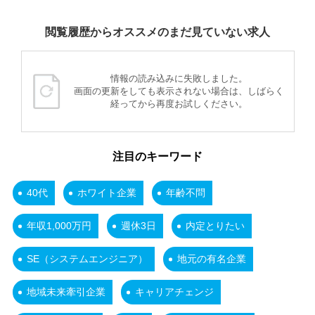
閲覧履歴からオススメのまだ見ていない求人
情報の読み込みに失敗しました。
画面の更新をしても表示されない場合は、しばらく
経ってから再度お試しください。
注目のキーワード
40代
ホワイト企業
年齢不問
年収1,000万円
週休3日
内定とりたい
SE（システムエンジニア）
地元の有名企業
地域未来牽引企業
キャリアチェンジ