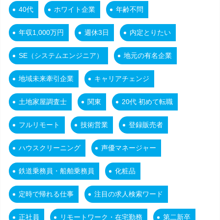
40代
ホワイト企業
年齢不問
年収1,000万円
週休3日
内定とりたい
SE（システムエンジニア）
地元の有名企業
地域未来牽引企業
キャリアチェンジ
土地家屋調査士
関東
20代 初めて転職
フルリモート
技術営業
登録販売者
ハウスクリーニング
声優マネージャー
鉄道乗務員・船舶乗務員
化粧品
定時で帰れる仕事
注目の求人検索ワード
正社員
リモートワーク・在宅勤務
第二新卒