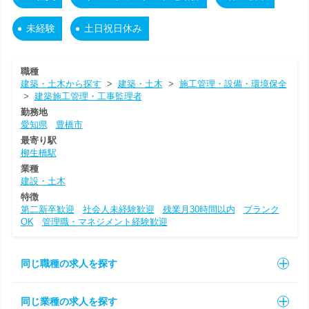
未経験
土日祝日休み
職種
建築・土木から探す
>
建築・土木
>
施工管理・設備・環境保全
>
建築施工管理・工事監理者
勤務地
愛知県
豊橋市
最寄り駅
柳生橋駅
業種
建設・土木
特徴
第二新卒歓迎
社会人未経験歓迎
残業月30時間以内
ブランク
OK
管理職・マネジメント経験歓迎
同じ職種の求人を探す
同じ業種の求人を探す