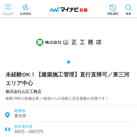
メニュー
会員登録
閲覧履歴
検索
未経験OK！【建築施工管理】直行直帰可／東三河
エリア中心
株式会社山正工務店
創業78年の老舗企業／地域からの信頼と安定基盤が自慢です！
勤務地
愛知県
初年度年収
450万～600万円