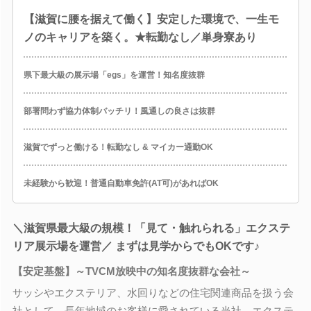
【滋賀に腰を据えて働く】安定した環境で、一生モ
ノのキャリアを築く。★転勤なし／単身寮あり
県下最大級の展示場「egs」を運営！知名度抜群
部署問わず協力体制バッチリ！風通しの良さは抜群
滋賀でずっと働ける！転勤なし & マイカー通勤OK
未経験から歓迎！普通自動車免許(AT可)があればOK
＼滋賀県最大級の規模！「見て・触れられる」エクステ
リア展示場を運営／ まずは見学からでもOKです♪
【安定基盤】～TVCM放映中の知名度抜群な会社～
サッシやエクステリア、水回りなどの住宅関連商品を扱う会
社として、長年地域のお客様に愛されている当社。エクステ