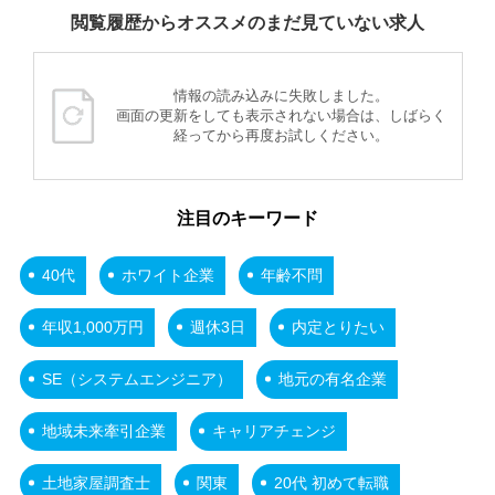
閲覧履歴からオススメのまだ見ていない求人
情報の読み込みに失敗しました。
画面の更新をしても表示されない場合は、しばらく
経ってから再度お試しください。
注目のキーワード
40代
ホワイト企業
年齢不問
年収1,000万円
週休3日
内定とりたい
SE（システムエンジニア）
地元の有名企業
地域未来牽引企業
キャリアチェンジ
土地家屋調査士
関東
20代 初めて転職