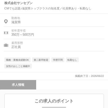
株式会社サンセブン
CMでも話題♪滋賀県トップクラスの知名度／社員寮あり・転勤なし
勤務地
滋賀県
初年度年収
350万～500万円
雇用形態
正社員
職種・業種未経験OK
第二新卒歓迎
学歴不問
転勤なし
女性のおしごと掲載中
掲載終了日：2026/06/22
求人情報
この求人のポイント