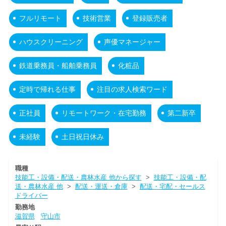
フルリモート
技術営業
登録販売者
ハウスクリーニング
声優マネージャー
鉄道乗務員・船舶乗務員
化粧品
定時で帰れる仕事
注目の求人検索ワード
正社員
リモートワーク・在宅勤務
第二新卒
未経験
土日祝日休み
職種
技能工・設備・配送・農林水産 他から探す
>
技能工・設備・配
送・農林水産 他
>
配送・運送・倉庫
>
配送・宅配・セールス
ドライバー
勤務地
滋賀県
守山市