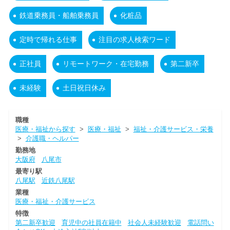
鉄道乗務員・船舶乗務員
化粧品
定時で帰れる仕事
注目の求人検索ワード
正社員
リモートワーク・在宅勤務
第二新卒
未経験
土日祝日休み
職種
医療・福祉から探す
>
医療・福祉
>
福祉・介護サービス・栄養
>
介護職・ヘルパー
勤務地
大阪府
八尾市
最寄り駅
八尾駅
近鉄八尾駅
業種
医療・福祉・介護サービス
特徴
第二新卒歓迎
育児中の社員在籍中
社会人未経験歓迎
電話問い