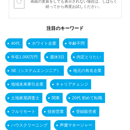
画面の更新をしても表示されない場合は、しばらく
経ってから再度お試しください。
注目のキーワード
40代
ホワイト企業
年齢不問
年収1,000万円
週休3日
内定とりたい
SE（システムエンジニア）
地元の有名企業
地域未来牽引企業
キャリアチェンジ
土地家屋調査士
関東
20代 初めて転職
フルリモート
技術営業
登録販売者
ハウスクリーニング
声優マネージャー