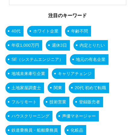
注目のキーワード
40代
ホワイト企業
年齢不問
年収1,000万円
週休3日
内定とりたい
SE（システムエンジニア）
地元の有名企業
地域未来牽引企業
キャリアチェンジ
土地家屋調査士
関東
20代 初めて転職
フルリモート
技術営業
登録販売者
ハウスクリーニング
声優マネージャー
鉄道乗務員・船舶乗務員
化粧品