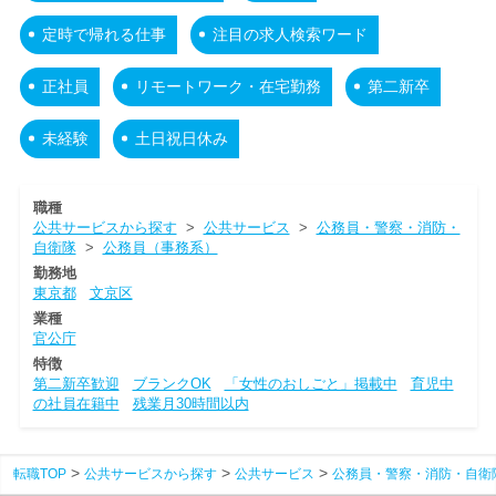
定時で帰れる仕事
注目の求人検索ワード
正社員
リモートワーク・在宅勤務
第二新卒
未経験
土日祝日休み
職種
公共サービスから探す
>
公共サービス
>
公務員・警察・消防・
自衛隊
>
公務員（事務系）
勤務地
東京都
文京区
業種
官公庁
特徴
第二新卒歓迎
ブランクOK
「女性のおしごと」掲載中
育児中
の社員在籍中
残業月30時間以内
転職TOP
公共サービスから探す
公共サービス
公務員・警察・消防・自衛