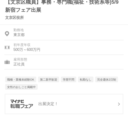
【文京区職員】事務・専門職(福祉・技術系等)5/9
新宿フェア出展
文京区役所
勤務地
東京都
初年度年収
500万～600万円
雇用形態
正社員
職種・業種未経験OK
第二新卒歓迎
学歴不問
転勤なし
完全週休2日制
女性のおしごと掲載中
出展決定！