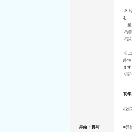
※上
む
超
※経
※試
※ご
能性
ます
期間
初年
42
昇給・賞与
■昇