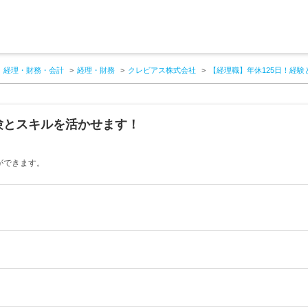
経理・財務・会計
経理・財務
クレビアス株式会社
【経理職】年休125日！経
験とスキルを活かせます！
ができます。