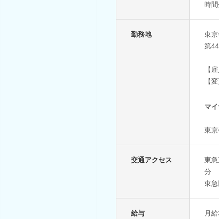
時間
勤務地
東京
第4
【雇
【変
マイ
東京
交通アクセス
東急
分
東急
給与
月給3