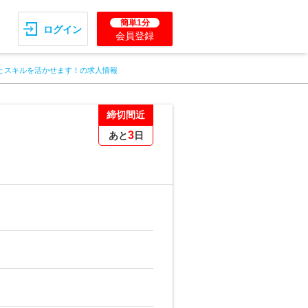
簡単1分
ログイン
会員登録
験とスキルを活かせます！の求人情報
締切間近
3
あと
日