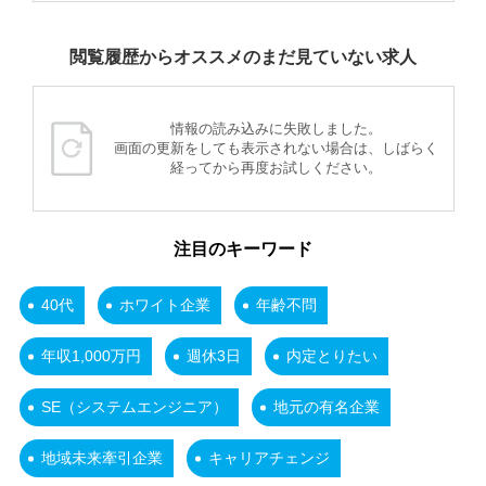
閲覧履歴からオススメのまだ見ていない求人
情報の読み込みに失敗しました。
画面の更新をしても表示されない場合は、しばらく
経ってから再度お試しください。
注目のキーワード
40代
ホワイト企業
年齢不問
年収1,000万円
週休3日
内定とりたい
SE（システムエンジニア）
地元の有名企業
地域未来牽引企業
キャリアチェンジ