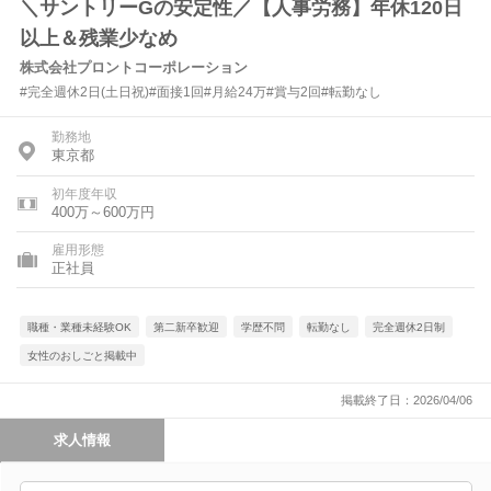
＼サントリーGの安定性／【人事労務】年休120日
以上＆残業少なめ
株式会社プロントコーポレーション
#完全週休2日(土日祝)#面接1回#月給24万#賞与2回#転勤なし
勤務地
東京都
初年度年収
400万～600万円
雇用形態
正社員
職種・業種未経験OK
第二新卒歓迎
学歴不問
転勤なし
完全週休2日制
女性のおしごと掲載中
掲載終了日：2026/04/06
求人情報