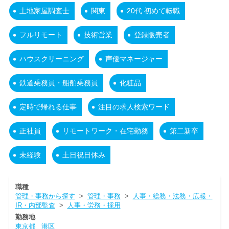
土地家屋調査士
関東
20代 初めて転職
フルリモート
技術営業
登録販売者
ハウスクリーニング
声優マネージャー
鉄道乗務員・船舶乗務員
化粧品
定時で帰れる仕事
注目の求人検索ワード
正社員
リモートワーク・在宅勤務
第二新卒
未経験
土日祝日休み
職種
管理・事務から探す
>
管理・事務
>
人事・総務・法務・広報・
IR・内部監査
>
人事・労務・採用
勤務地
東京都
港区