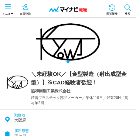
メニュー
会員登録
閲覧履歴
検索
＼未経験OK／【金型製造（射出成型金
型）】※CAD経験者歓迎！
協和樹脂工業株式会社
精密プラスチック部品メーカー／年休119日／残業20H／賞
与年2回
勤務地
大阪府
雇用形態
正社員