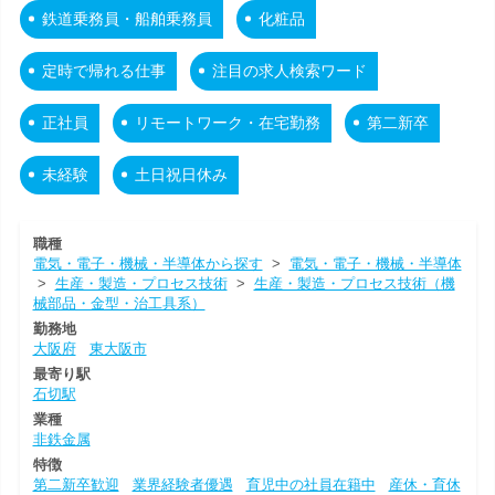
鉄道乗務員・船舶乗務員
化粧品
定時で帰れる仕事
注目の求人検索ワード
正社員
リモートワーク・在宅勤務
第二新卒
未経験
土日祝日休み
職種
電気・電子・機械・半導体から探す
>
電気・電子・機械・半導体
>
生産・製造・プロセス技術
>
生産・製造・プロセス技術（機
械部品・金型・治工具系）
勤務地
大阪府
東大阪市
最寄り駅
石切駅
業種
非鉄金属
特徴
第二新卒歓迎
業界経験者優遇
育児中の社員在籍中
産休・育休