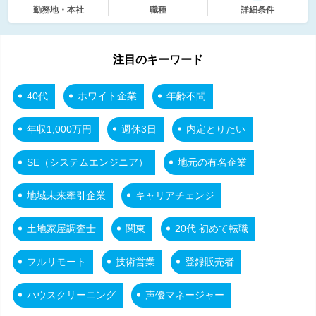
勤務地・本社
職種
詳細条件
注目のキーワード
40代
ホワイト企業
年齢不問
年収1,000万円
週休3日
内定とりたい
SE（システムエンジニア）
地元の有名企業
地域未来牽引企業
キャリアチェンジ
土地家屋調査士
関東
20代 初めて転職
フルリモート
技術営業
登録販売者
ハウスクリーニング
声優マネージャー