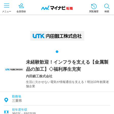
メニュー
会員登録
閲覧履歴
検索
未経験歓迎！インフラを支える【金属製
品の加工】◇福利厚生充実
内田鍛工株式会社
生活に欠かせない電気や情報通信を支える！明治10年創業老
舗企業
勤務地
三重県
初年度年収
350万～550万円