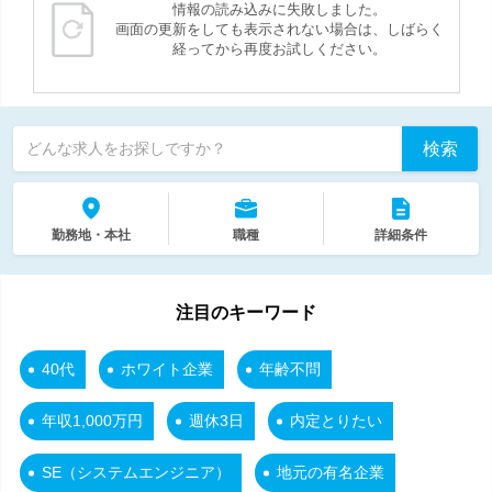
情報の読み込みに失敗しました。
画面の更新をしても表示されない場合は、しばらく
経ってから再度お試しください。
検索
どんな求人をお探しですか？
勤務地・本社
職種
詳細条件
注目のキーワード
40代
ホワイト企業
年齢不問
年収1,000万円
週休3日
内定とりたい
SE（システムエンジニア）
地元の有名企業