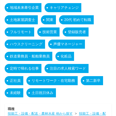
地域未来牽引企業
キャリアチェンジ
土地家屋調査士
関東
20代 初めて転職
フルリモート
技術営業
登録販売者
ハウスクリーニング
声優マネージャー
鉄道乗務員・船舶乗務員
化粧品
定時で帰れる仕事
注目の求人検索ワード
正社員
リモートワーク・在宅勤務
第二新卒
未経験
土日祝日休み
職種
技能工・設備・配送・農林水産 他から探す
>
技能工・設備・配