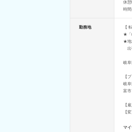
休憩
時間
勤務地
【 
★「
★地
出
岐阜
【プ
岐阜
富市
【雇
【変
マイ