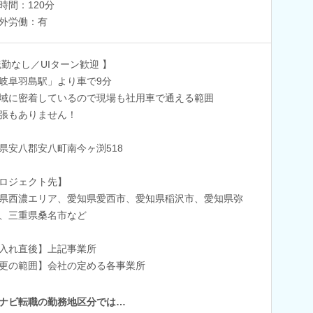
時間：120分
外労働：有
転勤なし／UIターン歓迎 】
岐阜羽島駅」より車で9分
域に密着しているので現場も社用車で通える範囲
張もありません！
県安八郡安八町南今ヶ渕518
ロジェクト先】
県西濃エリア、愛知県愛西市、愛知県稲沢市、愛知県弥
、三重県桑名市など
入れ直後】上記事業所
更の範囲】会社の定める各事業所
ナビ転職の勤務地区分では…