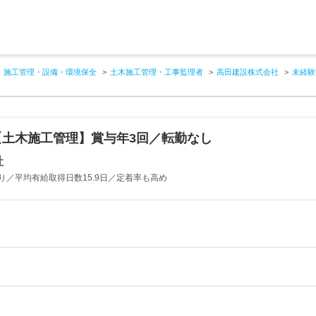
施工管理・設備・環境保全
土木施工管理・工事監理者
高田建設株式会社
未経験
【土木施工管理】賞与年3回／転勤なし
社
り／平均有給取得日数15.9日／定着率も高め