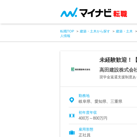
転職TOP
建築・土木から探す
建築・土木
人情報
未経験歓迎！
高田建設株式会
奨学金返還支援制度あ
勤務地
岐阜県、愛知県、三重県
初年度年収
400万～800万円
雇用形態
正社員