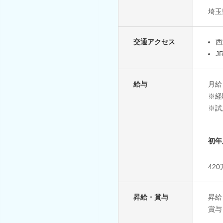
埼玉
交通アクセス
西
J
給与
月給
※経
※試
初年
42
昇給・賞与
昇給
賞与