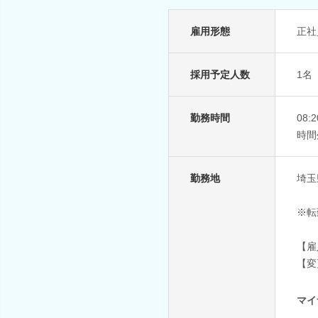
雇用形態
正社
採用予定人数
1名
勤務時間
08:
時間
勤務地
埼玉
※転
【雇
【変
マイ