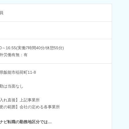
員
20～16:55(実働7時間40分/休憩55分)
外労働有無：有
県飯能市稲荷町11-8
勤は当面なし
入れ直後】上記事業所
更の範囲】会社の定める各事業所
ナビ転職の勤務地区分では…