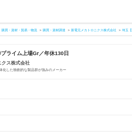
購買・資材・貿易・物流
購買・資材調達
新電元メカトロニクス株式会社
埼玉【
プライム上場Gr／年休130日
ニクス株式会社
体化した独創的な製品群が強みのメーカー