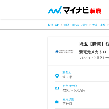
転職TOP
管理・事務から探す
管理・事務
埼玉【購買】◎
新電元メカトロ
ソレノイドと回路を一
勤務地
埼玉県
初年度年収
420万～530万円
雇用形態
正社員