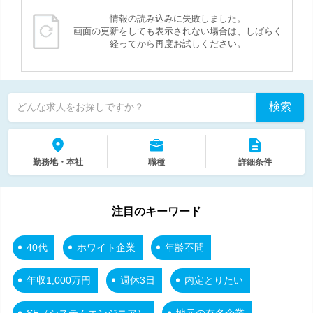
情報の読み込みに失敗しました。
画面の更新をしても表示されない場合は、しばらく
経ってから再度お試しください。
検索
どんな求人をお探しですか？
勤務地・本社
職種
詳細条件
注目のキーワード
40代
ホワイト企業
年齢不問
年収1,000万円
週休3日
内定とりたい
SE（システムエンジニア）
地元の有名企業