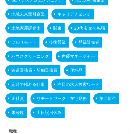
地域未来牽引企業
キャリアチェンジ
土地家屋調査士
関東
20代 初めて転職
フルリモート
技術営業
登録販売者
ハウスクリーニング
声優マネージャー
鉄道乗務員・船舶乗務員
化粧品
定時で帰れる仕事
注目の求人検索ワード
正社員
リモートワーク・在宅勤務
第二新卒
未経験
土日祝日休み
職種