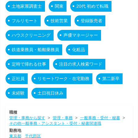
土地家屋調査士
関東
20代 初めて転職
フルリモート
技術営業
登録販売者
ハウスクリーニング
声優マネージャー
鉄道乗務員・船舶乗務員
化粧品
定時で帰れる仕事
注目の求人検索ワード
正社員
リモートワーク・在宅勤務
第二新卒
未経験
土日祝日休み
職種
管理・事務から探す
>
管理・事務
>
一般事務・受付・秘書
>
その他一般事務・アシスタント・受付・秘書関連職
勤務地
東京都
千代田区