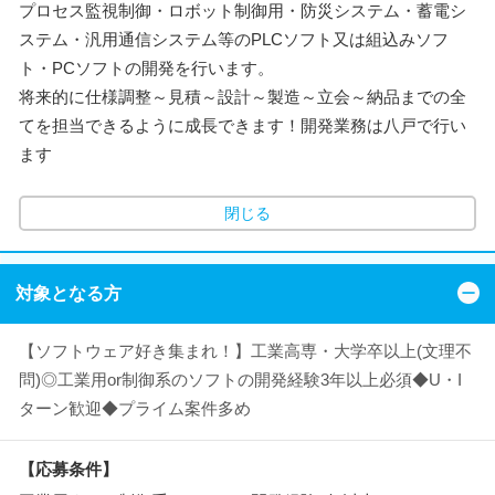
プロセス監視制御・ロボット制御用・防災システム・蓄電シ
ステム・汎用通信システム等のPLCソフト又は組込みソフ
ト・PCソフトの開発を行います。
将来的に仕様調整～見積～設計～製造～立会～納品までの全
てを担当できるように成長できます！開発業務は八戸で行い
ます
閉じる
対象となる方
【ソフトウェア好き集まれ！】工業高専・大学卒以上(文理不
問)◎工業用or制御系のソフトの開発経験3年以上必須◆U・I
ターン歓迎◆プライム案件多め
【応募条件】