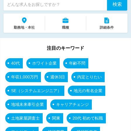
検索
どんな求人をお探しですか？
勤務地・本社
職種
詳細条件
注目のキーワード
40代
ホワイト企業
年齢不問
年収1,000万円
週休3日
内定とりたい
SE（システムエンジニア）
地元の有名企業
地域未来牽引企業
キャリアチェンジ
土地家屋調査士
関東
20代 初めて転職