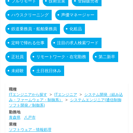
フルリモート
技術営業
登録販売者
ハウスクリーニング
声優マネージャー
鉄道乗務員・船舶乗務員
化粧品
定時で帰れる仕事
注目の求人検索ワード
正社員
リモートワーク・在宅勤務
第二新卒
未経験
土日祝日休み
職種
ITエンジニアから探す
>
ITエンジニア
>
システム開発（組み込
み・ファームウェア・制御系）
>
システムエンジニア(通信制御
ソフト開発／制御系)
勤務地
青森県
八戸市
業種
ソフトウェア・情報処理