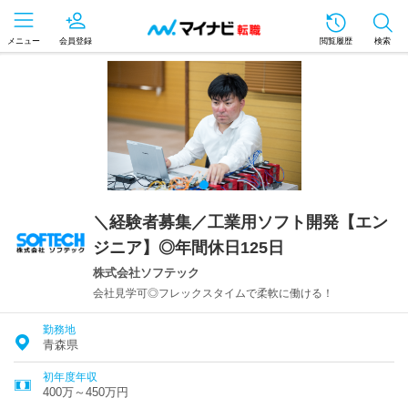
メニュー
会員登録
閲覧履歴
検索
＼経験者募集／工業用ソフト開発【エン
ジニア】◎年間休日125日
株式会社ソフテック
会社見学可◎フレックスタイムで柔軟に働ける！
勤務地
青森県
初年度年収
400万～450万円