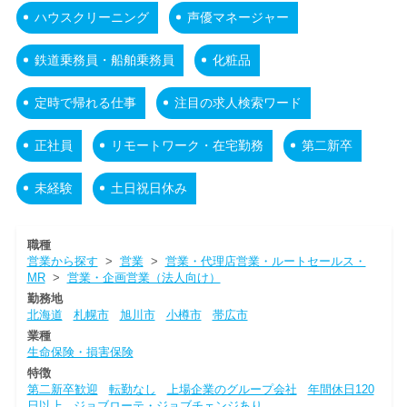
ハウスクリーニング
声優マネージャー
鉄道乗務員・船舶乗務員
化粧品
定時で帰れる仕事
注目の求人検索ワード
正社員
リモートワーク・在宅勤務
第二新卒
未経験
土日祝日休み
職種
営業から探す
>
営業
>
営業・代理店営業・ルートセールス・
MR
>
営業・企画営業（法人向け）
勤務地
北海道
札幌市
旭川市
小樽市
帯広市
業種
生命保険・損害保険
特徴
第二新卒歓迎
転勤なし
上場企業のグループ会社
年間休日120
日以上
ジョブローテ・ジョブチェンジあり