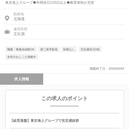
東京海上グループ◆年間休日120日以上◆教育体制が充実
勤務地
北海道
雇用形態
正社員
職種・業種未経験OK
第二新卒歓迎
転勤なし
完全週休2日制
女性のおしごと掲載中
掲載終了日：2026/06/04
求人情報
この求人のポイント
【経営基盤】東京海上グループで安定感抜群