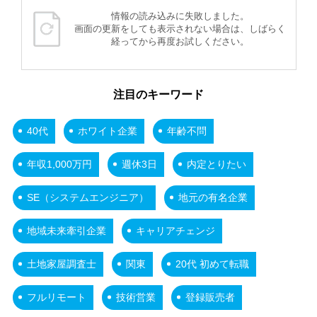
情報の読み込みに失敗しました。
画面の更新をしても表示されない場合は、しばらく
経ってから再度お試しください。
注目のキーワード
40代
ホワイト企業
年齢不問
年収1,000万円
週休3日
内定とりたい
SE（システムエンジニア）
地元の有名企業
地域未来牽引企業
キャリアチェンジ
土地家屋調査士
関東
20代 初めて転職
フルリモート
技術営業
登録販売者