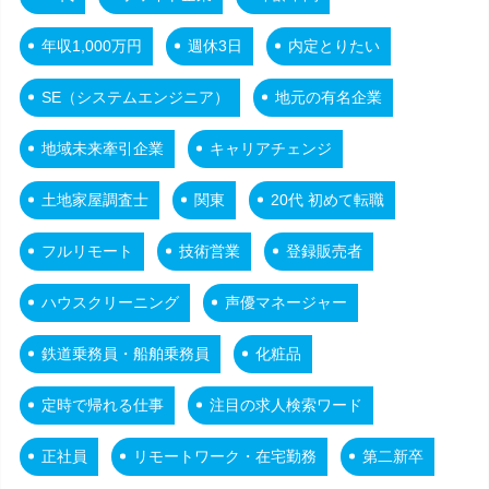
年収1,000万円
週休3日
内定とりたい
SE（システムエンジニア）
地元の有名企業
地域未来牽引企業
キャリアチェンジ
土地家屋調査士
関東
20代 初めて転職
フルリモート
技術営業
登録販売者
ハウスクリーニング
声優マネージャー
鉄道乗務員・船舶乗務員
化粧品
定時で帰れる仕事
注目の求人検索ワード
正社員
リモートワーク・在宅勤務
第二新卒