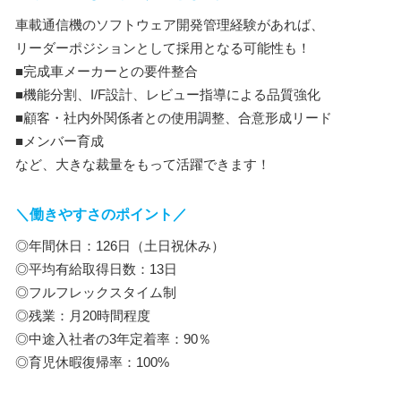
車載通信機のソフトウェア開発管理経験があれば、
リーダーポジションとして採用となる可能性も！
■完成車メーカーとの要件整合
■機能分割、I/F設計、レビュー指導による品質強化
■顧客・社内外関係者との使用調整、合意形成リード
■メンバー育成
など、大きな裁量をもって活躍できます！
＼働きやすさのポイント／
◎年間休日：126日（土日祝休み）
◎平均有給取得日数：13日
◎フルフレックスタイム制
◎残業：月20時間程度
◎中途入社者の3年定着率：90％
◎育児休暇復帰率：100%