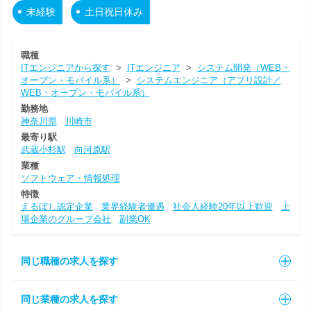
未経験
土日祝日休み
職種
ITエンジニアから探す
>
ITエンジニア
>
システム開発（WEB・
オープン・モバイル系）
>
システムエンジニア（アプリ設計／
WEB・オープン・モバイル系）
勤務地
神奈川県
川崎市
最寄り駅
武蔵小杉駅
向河原駅
業種
ソフトウェア・情報処理
特徴
えるぼし認定企業
業界経験者優遇
社会人経験20年以上歓迎
上
場企業のグループ会社
副業OK
同じ職種の求人を探す
同じ業種の求人を探す