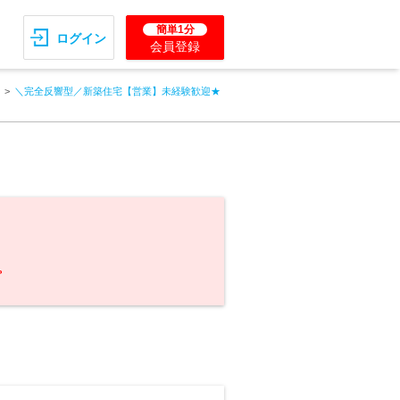
簡単1分
ログイン
会員登録
＼完全反響型／新築住宅【営業】未経験歓迎★
。