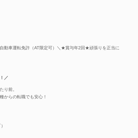
自動車運転免許（AT限定可）＼★賞与年2回★頑張りを正当に
！／
たり前。
種からの転職でも安心！
可）