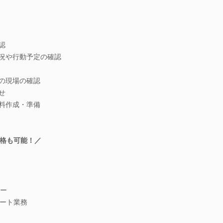
認
状況や行動予定の確認
中の現場の確認
せ
資料作成・準備
格も可能！／
ー
ート業務