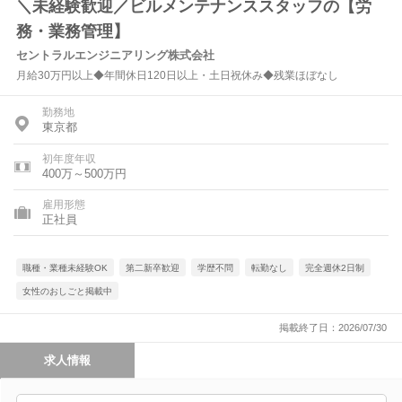
＼未経験歓迎／ビルメンテナンススタッフの【労
務・業務管理】
セントラルエンジニアリング株式会社
月給30万円以上◆年間休日120日以上・土日祝休み◆残業ほぼなし
勤務地
東京都
初年度年収
400万～500万円
雇用形態
正社員
職種・業種未経験OK
第二新卒歓迎
学歴不問
転勤なし
完全週休2日制
女性のおしごと掲載中
掲載終了日：2026/07/30
求人情報