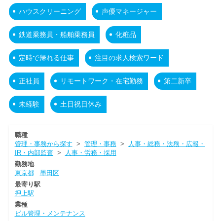
ハウスクリーニング
声優マネージャー
鉄道乗務員・船舶乗務員
化粧品
定時で帰れる仕事
注目の求人検索ワード
正社員
リモートワーク・在宅勤務
第二新卒
未経験
土日祝日休み
職種
管理・事務から探す
>
管理・事務
>
人事・総務・法務・広報・
IR・内部監査
>
人事・労務・採用
勤務地
東京都
墨田区
最寄り駅
押上駅
業種
ビル管理・メンテナンス