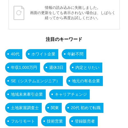
情報の読み込みに失敗しました。
画面の更新をしても表示されない場合は、しばらく
経ってから再度お試しください。
注目のキーワード
40代
ホワイト企業
年齢不問
年収1,000万円
週休3日
内定とりたい
SE（システムエンジニア）
地元の有名企業
地域未来牽引企業
キャリアチェンジ
土地家屋調査士
関東
20代 初めて転職
フルリモート
技術営業
登録販売者