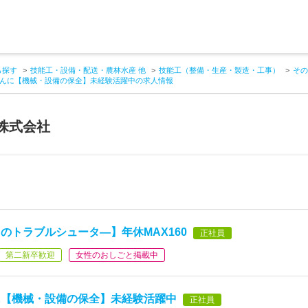
ら探す
技能工・設備・配送・農林水産 他
技能工（整備・生産・製造・工事）
その
んに【機械・設備の保全】未経験活躍中の求人情報
株式会社
のトラブルシュータ―】年休MAX160
正社員
第二新卒歓迎
女性のおしごと掲載中
に【機械・設備の保全】未経験活躍中
正社員