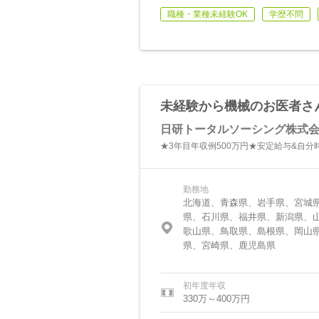
職種・業種未経験OK
学歴不問
未経験から機械のお医者さ
日研トータルソーシング株式
★3年目年収例500万円★安定給与&自分時
勤務地
北海道、青森県、岩手県、宮城
県、石川県、福井県、新潟県、
歌山県、鳥取県、島根県、岡山
県、宮崎県、鹿児島県
初年度年収
330万～400万円