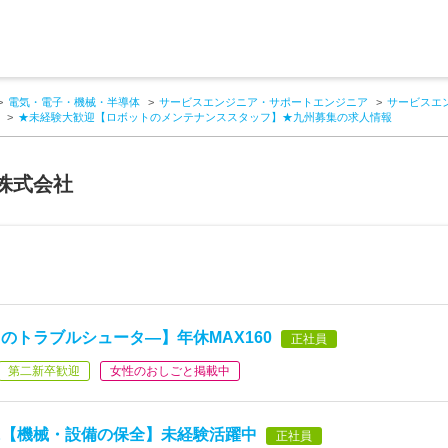
電気・電子・機械・半導体
サービスエンジニア・サポートエンジニア
サービスエ
★未経験大歓迎【ロボットのメンテナンススタッフ】★九州募集の求人情報
株式会社
のトラブルシュータ―】年休MAX160
正社員
第二新卒歓迎
女性のおしごと掲載中
に【機械・設備の保全】未経験活躍中
正社員