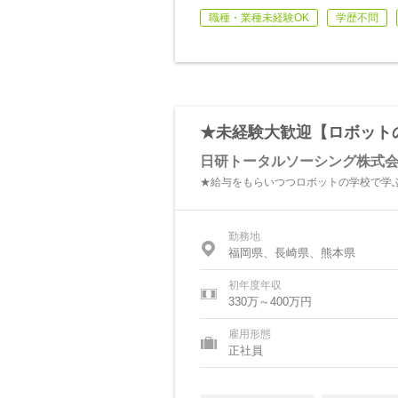
職種・業種未経験OK
学歴不問
★未経験大歓迎【ロボット
日研トータルソーシング株式
★給与をもらいつつロボットの学校で学ぶ
勤務地
福岡県、長崎県、熊本県
初年度年収
330万～400万円
雇用形態
正社員