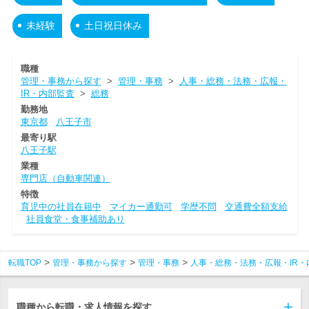
未経験
土日祝日休み
職種
管理・事務から探す
>
管理・事務
>
人事・総務・法務・広報・
IR・内部監査
>
総務
勤務地
東京都
八王子市
最寄り駅
八王子駅
業種
専門店（自動車関連）
特徴
育児中の社員在籍中
マイカー通勤可
学歴不問
交通費全額支給
社員食堂・食事補助あり
転職TOP
管理・事務から探す
管理・事務
人事・総務・法務・広報・IR・
職種から転職・求人情報を探す