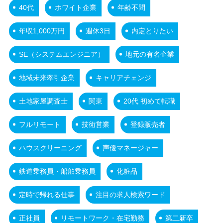
40代
ホワイト企業
年齢不問
年収1,000万円
週休3日
内定とりたい
SE（システムエンジニア）
地元の有名企業
地域未来牽引企業
キャリアチェンジ
土地家屋調査士
関東
20代 初めて転職
フルリモート
技術営業
登録販売者
ハウスクリーニング
声優マネージャー
鉄道乗務員・船舶乗務員
化粧品
定時で帰れる仕事
注目の求人検索ワード
正社員
リモートワーク・在宅勤務
第二新卒