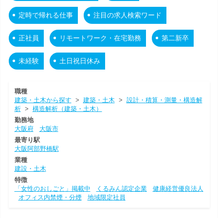
定時で帰れる仕事
注目の求人検索ワード
正社員
リモートワーク・在宅勤務
第二新卒
未経験
土日祝日休み
職種
建築・土木から探す
>
建築・土木
>
設計・積算・測量・構造解
析
>
構造解析（建築・土木）
勤務地
大阪府
大阪市
最寄り駅
大阪阿部野橋駅
業種
建設・土木
特徴
「女性のおしごと」掲載中
くるみん認定企業
健康経営優良法人
オフィス内禁煙・分煙
地域限定社員