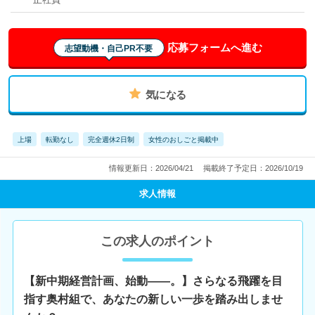
応募フォームへ進む
志望動機・自己PR不要
気になる
上場
転勤なし
完全週休2日制
女性のおしごと掲載中
情報更新日：2026/04/21
掲載終了予定日：2026/10/19
求人情報
この求人のポイント
【新中期経営計画、始動――。】さらなる飛躍を目
指す奥村組で、あなたの新しい一歩を踏み出しませ