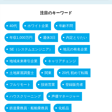
注目のキーワード
40代
ホワイト企業
年齢不問
年収1,000万円
週休3日
内定とりたい
SE（システムエンジニア）
地元の有名企業
地域未来牽引企業
キャリアチェンジ
土地家屋調査士
関東
20代 初めて転職
フルリモート
技術営業
登録販売者
ハウスクリーニング
声優マネージャー
鉄道乗務員・船舶乗務員
化粧品