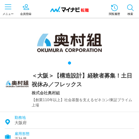
メニュー
会員登録
閲覧履歴
検索
＜大阪＞【構造設計】経験者募集！土日
祝休み／フレックス
株式会社奥村組
【創業110年以上】社会基盤を支えるゼネコン/東証プライム
上場
勤務地
大阪府
雇用形態
正社員