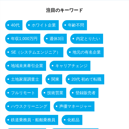
注目のキーワード
40代
ホワイト企業
年齢不問
年収1,000万円
週休3日
内定とりたい
SE（システムエンジニア）
地元の有名企業
地域未来牽引企業
キャリアチェンジ
土地家屋調査士
関東
20代 初めて転職
フルリモート
技術営業
登録販売者
ハウスクリーニング
声優マネージャー
鉄道乗務員・船舶乗務員
化粧品