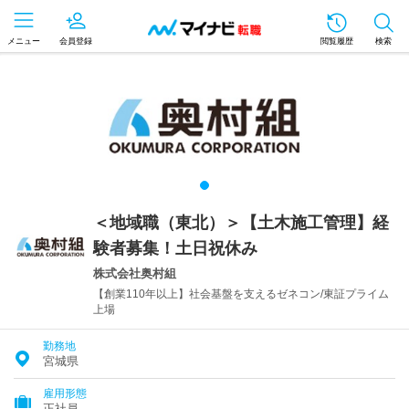
メニュー
会員登録
閲覧履歴
検索
＜地域職（東北）＞【土木施工管理】経
験者募集！土日祝休み
株式会社奥村組
【創業110年以上】社会基盤を支えるゼネコン/東証プライム
上場
勤務地
宮城県
雇用形態
正社員