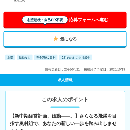
応募フォームへ進む
志望動機・自己PR不要
気になる
上場
転勤なし
完全週休2日制
女性のおしごと掲載中
情報更新日：2026/04/21
掲載終了予定日：2026/10/19
求人情報
この求人のポイント
【新中期経営計画、始動――。】さらなる飛躍を目
指す奥村組で、あなたの新しい一歩を踏み出しませ