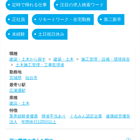
定時で帰れる仕事
注目の求人検索ワード
正社員
リモートワーク・在宅勤務
第二新卒
未経験
土日祝日休み
職種
建築・土木から探す
>
建築・土木
>
施工管理・設備・環境保全
>
土木施工管理・工事監理者
勤務地
宮城県
仙台市
最寄り駅
広瀬通駅
業種
建設・土木
特徴
業界経験者優遇
帰省手当あり
くるみん認定企業
健康経営優良
法人
年間休日120日以上