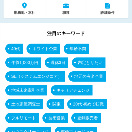
勤務地・本社
職種
詳細条件
注目のキーワード
40代
ホワイト企業
年齢不問
年収1,000万円
週休3日
内定とりたい
SE（システムエンジニア）
地元の有名企業
地域未来牽引企業
キャリアチェンジ
土地家屋調査士
関東
20代 初めて転職
フルリモート
技術営業
登録販売者
ハウスクリーニング
声優マネージャー