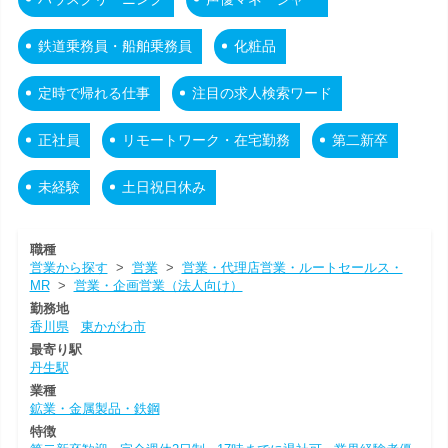
鉄道乗務員・船舶乗務員
化粧品
定時で帰れる仕事
注目の求人検索ワード
正社員
リモートワーク・在宅勤務
第二新卒
未経験
土日祝日休み
職種
営業から探す
>
営業
>
営業・代理店営業・ルートセールス・
MR
>
営業・企画営業（法人向け）
勤務地
香川県
東かがわ市
最寄り駅
丹生駅
業種
鉱業・金属製品・鉄鋼
特徴