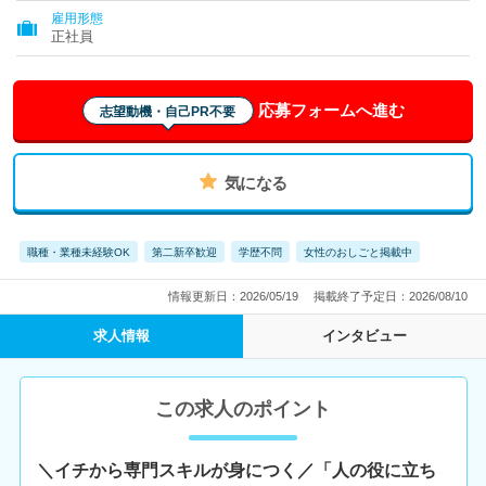
雇用形態
正社員
応募フォームへ進む
志望動機・自己PR不要
気になる
職種・業種未経験OK
第二新卒歓迎
学歴不問
女性のおしごと掲載中
情報更新日：2026/05/19
掲載終了予定日：2026/08/10
求人情報
インタビュー
この求人のポイント
＼イチから専門スキルが身につく／「人の役に立ち