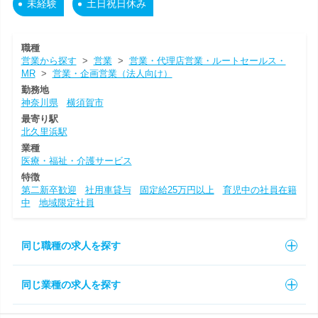
未経験
土日祝日休み
職種
営業から探す
>
営業
>
営業・代理店営業・ルートセールス・
MR
>
営業・企画営業（法人向け）
勤務地
神奈川県
横須賀市
最寄り駅
北久里浜駅
業種
医療・福祉・介護サービス
特徴
第二新卒歓迎
社用車貸与
固定給25万円以上
育児中の社員在籍
中
地域限定社員
同じ職種の求人を探す
同じ業種の求人を探す